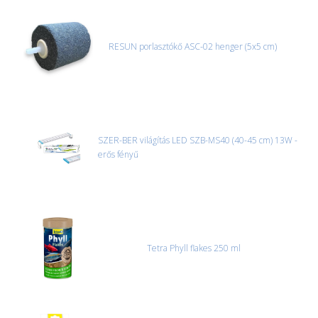
RESUN porlasztókő ASC-02 henger (5x5 cm)
SZER-BER világítás LED SZB-MS40 (40-45 cm) 13W -
erős fényű
Tetra Phyll flakes 250 ml