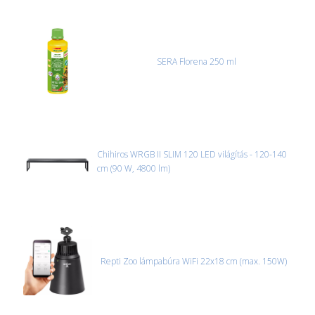
SERA Florena 250 ml
Chihiros WRGB II SLIM 120 LED világítás - 120-140
cm (90 W, 4800 lm)
Repti Zoo lámpabúra WiFi 22x18 cm (max. 150W)