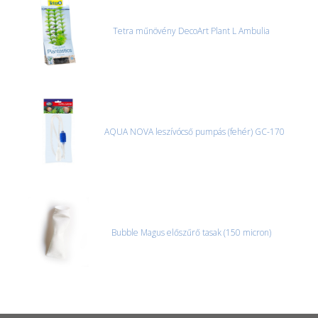
Tetra műnövény DecoArt Plant L Ambulia
AQUA NOVA leszívócső pumpás (fehér) GC-170
Bubble Magus előszűrő tasak (150 micron)