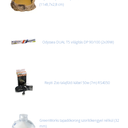
(11x8,7x2,8 cm)
Odyssea DUAL T5 világítás DP 90/100 (2x39W)
Repti Zoo talajfűtő kábel 50w (7m) RS4050
GreenWorks tapadókorong szorítókengyel nélkül (32
mm)