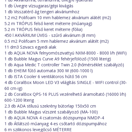
1 db Üvegre vízsugaras/gépi kivágás
1 db Visszatérő ág tengeri akváriumhoz
1.2 m2 Polifoam 10 mm hablemez akvárium alátét (m2)
5.2 m TRÓPUS felső keret méterre (műanyag)
5.2 m TRÓPUS felső keret méterre (fólia)
450 l AKVÁRIUM ÜVEG - szűrő akvárium (8 mm)
0.5 m2 Polifoam 5 mm hablemez akvárium alátét (m2)
11 dm3 Szivacs egyedi alak
1 db AQUA NOVA felnyomószivattyú NXM-8000 - 8000 l/h (WiFi)
1 db Bubble Magus Curve A9 fehérjefölöző (1500 literig)
1 db Aqua Medic T controller Twin 2.0 (hőmérséklet szabályzó)
1 db EHEIM fűtő automata 300 W (600-1000 l)
1 db ISTA Cooler 6 ventilátoros hűtő 56 cm
4 db CoralBox Moon LED V3 világítás SINGLE - WIFI control (30-
60 cm-ig)
2 db CoralBox QPS-16 PLUS vezérelhető áramoltató (16000 l/h)
600-1200 literig
2.3 db ADA stílusú szekrény bútorlap 150x50 cm
1 db Bubble Magus vízszint szabályozó (MA-100)
1 db AQUA NOVA 4 csatornás dózispumpa NMDP-4
1 db Átlátszó műanyag 4-es csőtartó dózispumpához
6 m szilikonos levegőcső MÉTERRE