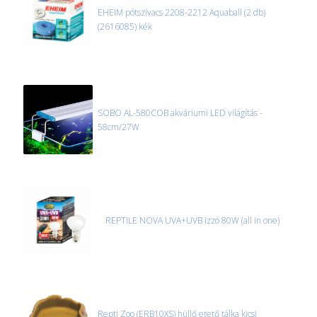
EHEIM pótszivacs 2208-2212 Aquaball (2 db)
(2616085) kék
SOBO AL-580COB akváriumi LED világítás -
58cm/27W
REPTILE NOVA UVA+UVB izzó 80W (all in one)
Repti Zoo (ERB10XS) hüllő etető tálka kicsi