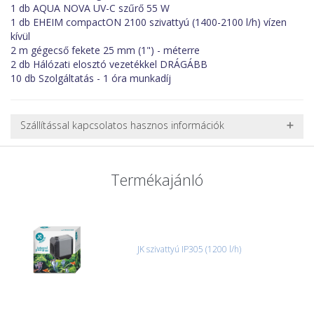
1 db AQUA NOVA UV-C szűrő 55 W
1 db EHEIM compactON 2100 szivattyú (1400-2100 l/h) vízen
kívül
2 m gégecső fekete 25 mm (1") - méterre
2 db Hálózati elosztó vezetékkel DRÁGÁBB
10 db Szolgáltatás - 1 óra munkadíj
Szállítással kapcsolatos hasznos információk
NEHÉZ, NAGY VAGY TÖRÉKENY TERMÉKEK SZÁLLÍTÁSA
A futárral csak egy bizonyos méret alatti csomagok szállítására
Termékajánló
van lehetőség, ezért nagy vagy nehéz termékeknél (pl. nagy
akváriumok, bútorok, stb.) egyedi szállítási ajánlatot adunk.
Nagyobb termékeink kiszállítását szállítmányozási partnerrel,
vagy saját teherautóval oldjuk meg. Minden rendelés egyedi,
úgyhogy előre egyeztetni kell mindenképpen.
JK szivattyú IP305 (1200 l/h)
CSOMAG ÁTVÉTELE
Amennyiben a csomag átvételekor sérülést, folyadékot vagy
bármi rendellenességet tapasztal, a kibontás és az átvétel előtt
jegyzőkönyvet kell felvenni a futárral. A sérült termékek cseréjét,