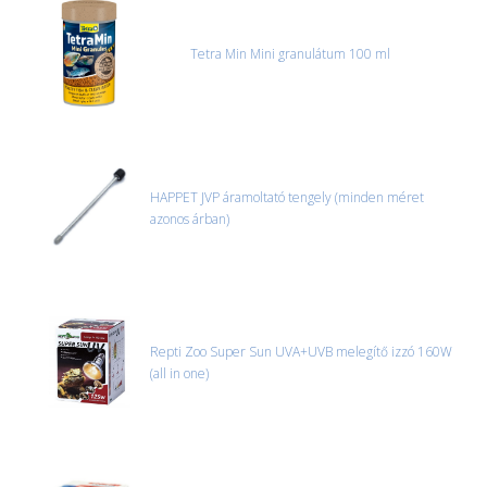
csak ebben az esetben tudjuk vállalni, ha a jegyzőkönyv elkészült,
és azonnal eljutott hozzánk az információ.
Tetra Min Mini granulátum 100 ml
HAPPET JVP áramoltató tengely (minden méret
azonos árban)
Repti Zoo Super Sun UVA+UVB melegítő izzó 160W
(all in one)