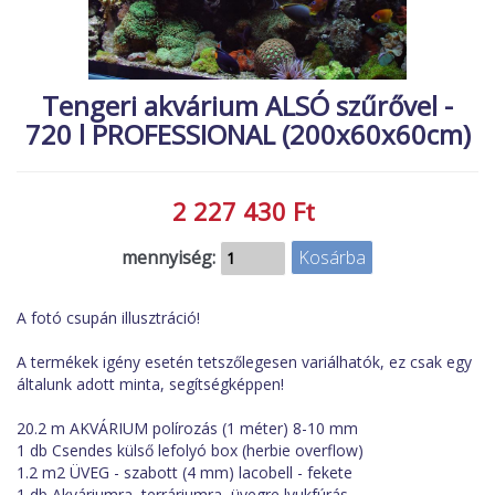
MACSKA
új élőlények
ÉLŐ ÉDESVÍZI
akciók
Tengeri akvárium ALSÓ szűrővel -
ÉLŐ TENGERI
referenciák
720 l PROFESSIONAL (200x60x60cm)
KISÁLLATOK
NÖVÉNYEK
2 227 430 Ft
EGYÉB
EXTRA AKCIÓK
mennyiség:
A fotó csupán illusztráció!
A termékek igény esetén tetszőlegesen variálhatók, ez csak egy
általunk adott minta, segítségképpen!
20.2 m AKVÁRIUM polírozás (1 méter) 8-10 mm
1 db Csendes külső lefolyó box (herbie overflow)
1.2 m2 ÜVEG - szabott (4 mm) lacobell - fekete
1 db Akváriumra, terráriumra, üvegre lyukfúrás