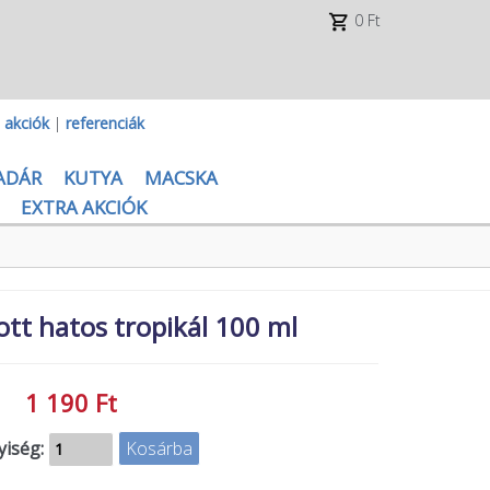
0 Ft
|
akciók
|
referenciák
ADÁR
KUTYA
MACSKA
EXTRA AKCIÓK
ott hatos tropikál 100 ml
1 190 Ft
iség: