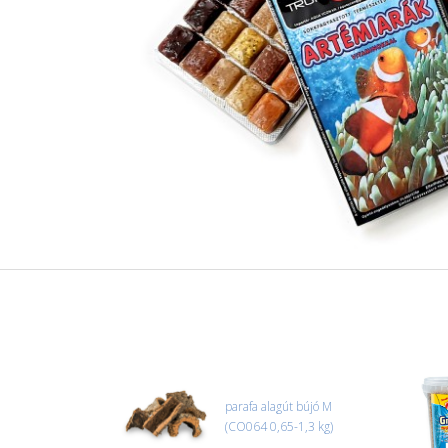
parafa alagút bújó M
(CO064 0,65-1,3 kg)