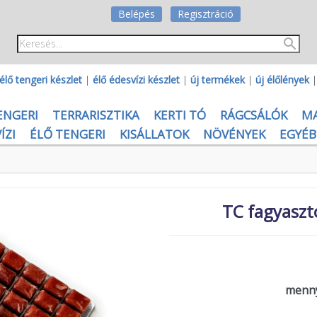
Belépés
Regisztráció
élő tengeri készlet
|
élő édesvízi készlet
|
új termékek
|
új élőlények
ENGERI
TERRARISZTIKA
KERTI TÓ
RÁGCSÁLÓK
M
ÍZI
ÉLŐ TENGERI
KISÁLLATOK
NÖVÉNYEK
EGYÉB
TC fagyaszt
menny