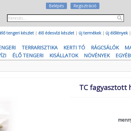
Belépés
Regisztráció
élő tengeri készlet
|
élő édesvízi készlet
|
új termékek
|
új élőlények
ENGERI
TERRARISZTIKA
KERTI TÓ
RÁGCSÁLÓK
M
ÍZI
ÉLŐ TENGERI
KISÁLLATOK
NÖVÉNYEK
EGYÉB
TC fagyasztott h
menny