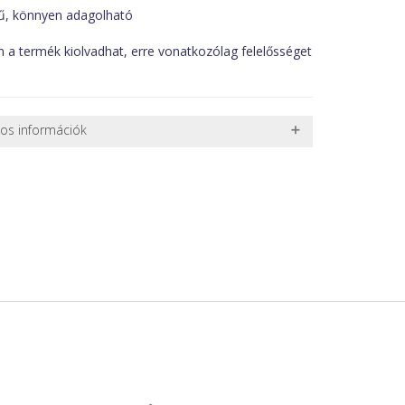
gű, könnyen adagolható
 a termék kiolvadhat, erre vonatkozólag felelősséget
nos információk
 TERMÉKEK SZÁLLÍTÁSA
ret alatti csomagok szállítására van lehetőség, ezért
l. nagy akváriumok, bútorok, stb.) egyedi szállítási
 szállítmányozási partnerrel, vagy saját teherautóval
edi, úgyhogy előre egyeztetni kell mindenképpen.
r sérülést, folyadékot vagy bármi rendellenességet
el előtt jegyzőkönyvet kell felvenni a futárral. A sérült
 esetben tudjuk vállalni, ha a jegyzőkönyv elkészült,
információ.