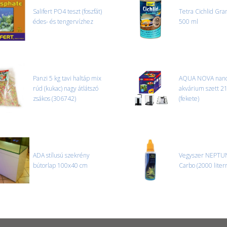
Salifert PO4 teszt (foszfát)
Tetra Cichlid Gra
édes- és tengervízhez
500 ml
Panzi 5 kg tavi haltáp mix
AQUA NOVA nan
rúd (kukac) nagy átlátszó
akvárium szett 21 
zsákos (306742)
(fekete)
ADA stílusú szekrény
Vegyszer NEPTUN
bútorlap 100x40 cm
Carbo (2000 liter