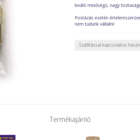
kiváló minőségű, nagy tisztasá
Postázás esetén értelemszerűen
nem tudunk vállalni!
Szállítással kapcsolatos hasz
NEHÉZ, NAGY VAGY TÖRÉKENY
A futárral csak egy bizonyos mé
nagy vagy nehéz termékeknél (p
ajánlatot adunk.
Nagyobb termékeink kiszállítását
oldjuk meg. Minden rendelés egy
CSOMAG ÁTVÉTELE
Amennyiben a csomag átvételeko
tapasztal, a kibontás és az átvét
Termékajánló
termékek cseréjét, csak ebben az
és azonnal eljutott hozzánk az 