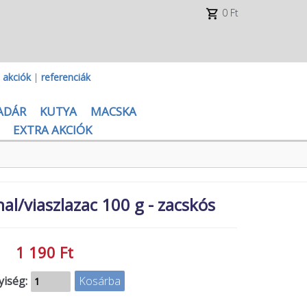
0 Ft
|
akciók
|
referenciák
ADÁR
KUTYA
MACSKA
EXTRA AKCIÓK
al/viaszlazac 100 g - zacskós
1 190 Ft
iség: