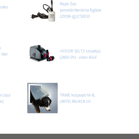
Repti Zoo
nules
porcelán/kerámia foglalat
(200W-ig) (CS003)
o
HYDOR SELTZ szivattyú
liter
(2800 l/h) - vízen kívül
 Liqui
TRIXIE kutyaajtó M-XL
re)
(3879) 38x30,8 cm