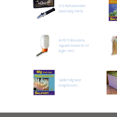
D-D Refraktométer
(sósűrűség mérő)
M-PETS fémcsőrös
rágcsáló önitató 50 ml
(egér, höri)
Salifert Mg teszt
(magnézium)