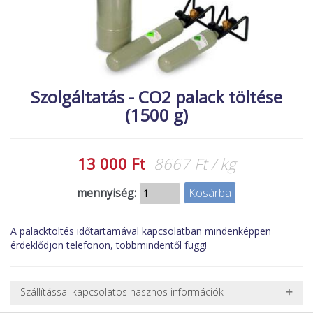
MACSKA
új élőlények
ÉLŐ ÉDESVÍZI
akciók
ÉLŐ TENGERI
referenciák
KISÁLLATOK
Szolgáltatás - CO2 palack töltése
(1500 g)
NÖVÉNYEK
EGYÉB
EXTRA AKCIÓK
13 000 Ft
8667 Ft / kg
mennyiség:
A palacktöltés időtartamával kapcsolatban mindenképpen
érdeklődjön telefonon, többmindentől függ!
Szállítással kapcsolatos hasznos információk