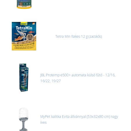
Tetra Min flakes 12 g (zacskós)
JBL Protemp e500+ automata külső fűtő - 12/16,
16/22, 19/27
MyPet kalitka Evita állvánnyal (53x32x80 cm) nagy
íves