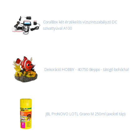
CoralBox két érzékelős vízszintszabályzó DC
szivattyúval A100
Dekoráció HOBBY - 40750 Beppo - tátogó bohóchal
JBL ProNOVO LOTL Grano M 250ml (axolotl táp)