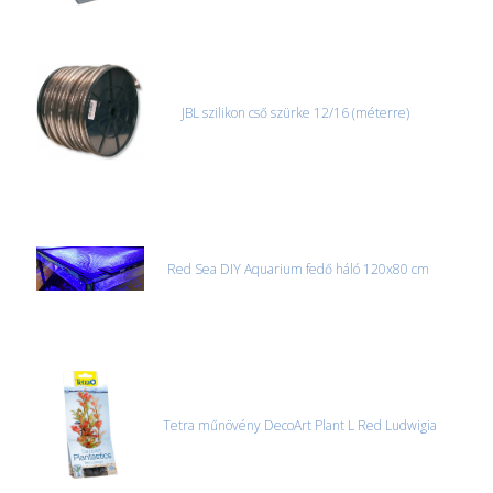
JBL szilikon cső szürke 12/16 (méterre)
Red Sea DIY Aquarium fedő háló 120x80 cm
Tetra műnövény DecoArt Plant L Red Ludwigia