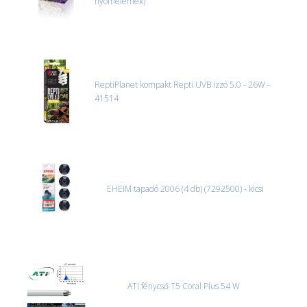
nyomelemek)
ReptiPlanet kompakt Repti UVB izzó 5.0 - 26W -
41514
EHEIM tapadó 2006 (4 db) (7292500) - kicsi
ATI fénycső T5 Coral Plus 54 W