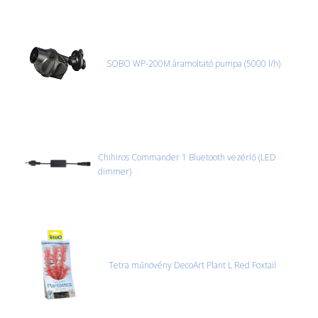
SOBO WP-200M áramoltató pumpa (5000 l/h)
Chihiros Commander 1 Bluetooth vezérlő (LED
dimmer)
Tetra műnövény DecoArt Plant L Red Foxtail