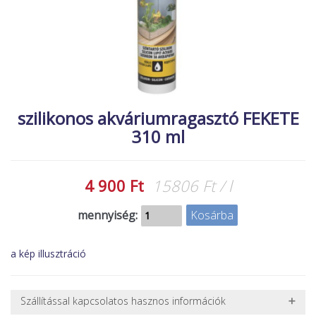
MACSKA
új élőlények
ÉLŐ ÉDESVÍZI
akciók
ÉLŐ TENGERI
referenciák
KISÁLLATOK
NÖVÉNYEK
szilikonos akváriumragasztó FEKETE
310 ml
EGYÉB
EXTRA AKCIÓK
4 900 Ft
15806 Ft / l
mennyiség:
a kép illusztráció
Szállítással kapcsolatos hasznos információk