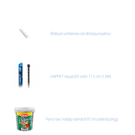
Átlátszó szilikonos cső dózispumpához
HAPPET AquaLED color 112 cm (13W)
Panzi tavi haltáp vödrös 870 ml (vödrös) (90g)