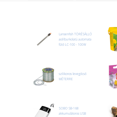
Lansenfish TÖRÉSÁLLÓ
acélburkolatú automata
fűtő LC-100 - 100W
szilikonos levegőcső
MÉTERRE
SOBO SB-168
akkumulátoros USB