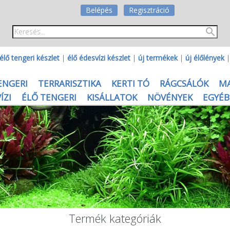
Belépés
Regisztráció
élő tengeri készlet
|
élő édesvízi készlet
|
új termékek
|
új élőlények
ENGERI
TERRARISZTIKA
KERTI TÓ
RÁGCSÁLÓK
M
ÍZI
ÉLŐ TENGERI
KISÁLLATOK
NÖVÉNYEK
EGYÉB
Termék kategóriák