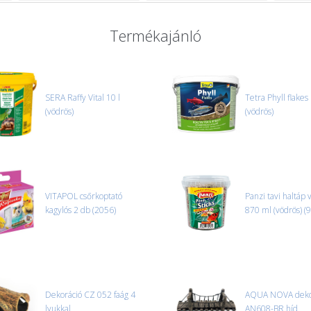
Termékajánló
SERA Raffy Vital 10 l
Tetra Phyll flakes 
(vödrös)
(vödrös)
VITAPOL csőrkoptató
Panzi tavi haltáp 
kagylós 2 db (2056)
870 ml (vödrös) (
Dekoráció CZ 052 faág 4
AQUA NOVA dekor
lyukkal
AN608-BR híd