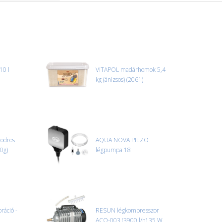
10 l
VITAPOL madárhomok 5,4
kg (ánizsos) (2061)
vödrös
AQUA NOVA PIEZO
90g)
légpumpa 18
áció -
RESUN légkompresszor
ACO-003 (3900 l/h) 35 W