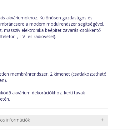
kis akváriumokhoz. Különösen gazdaságos és
embráncsere a modern modulrendszer segítségével.
, masszív elektronika beépítet zavarás-csökkentő
telefon-, TV- és rádióvétel).
getlen membránrendszer, 2 kimenet (csatlakoztatható
en).
űködő akvárium dekorációkhoz, kerti tavak
setén.
nos információk
 TERMÉKEK SZÁLLÍTÁSA
ret alatti csomagok szállítására van lehetőség, ezért