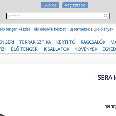
Belépés
Regisztráció
élő tengeri készlet
|
élő édesvízi készlet
|
új termékek
|
új élőlények
ENGERI
TERRARISZTIKA
KERTI TÓ
RÁGCSÁLÓK
M
ÍZI
ÉLŐ TENGERI
KISÁLLATOK
NÖVÉNYEK
EGYÉB
SERA 
menny