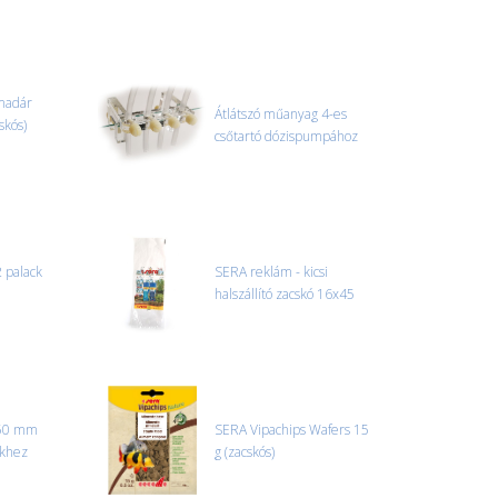
l. nagy akváriumok, bútorok, stb.) egyedi szállítási
 szállítmányozási partnerrel, vagy saját teherautóval
edi, úgyhogy előre egyeztetni kell mindenképpen.
madár
Átlátszó műanyag 4-es
skós)
csőtartó dózispumpához
r sérülést, folyadékot vagy bármi rendellenességet
el előtt jegyzőkönyvet kell felvenni a futárral. A sérült
 esetben tudjuk vállalni, ha a jegyzőkönyv elkészült,
információ.
2 palack
SERA reklám - kicsi
halszállító zacskó 16x45
 50 mm
SERA Vipachips Wafers 15
ekhez
g (zacskós)