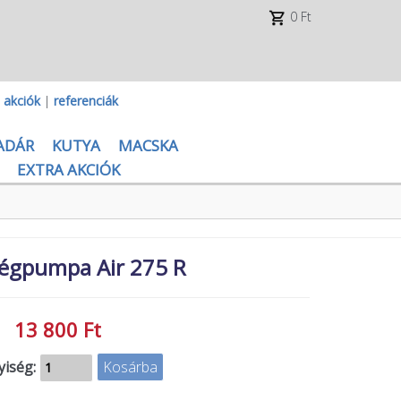
0 Ft
|
akciók
|
referenciák
ADÁR
KUTYA
MACSKA
EXTRA AKCIÓK
légpumpa Air 275 R
13 800 Ft
iség: