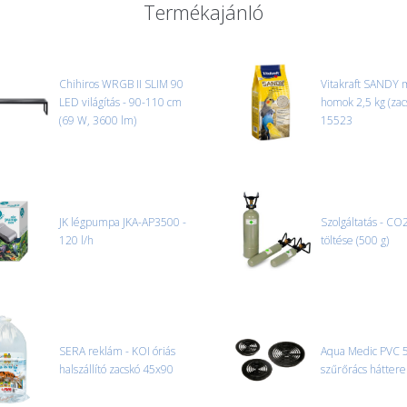
Termékajánló
nagy vagy nehéz termékeknél (p
ajánlatot adunk.
Nagyobb termékeink kiszállítását
oldjuk meg. Minden rendelés egy
Chihiros WRGB II SLIM 90
Vitakraft SANDY 
LED világítás - 90-110 cm
CSOMAG ÁTVÉTELE
homok 2,5 kg (zac
(69 W, 3600 lm)
Amennyiben a csomag átvételeko
15523
tapasztal, a kibontás és az átvét
termékek cseréjét, csak ebben az
és azonnal eljutott hozzánk az 
JK légpumpa JKA-AP3500 -
Szolgáltatás - CO
120 l/h
töltése (500 g)
SERA reklám - KOI óriás
Aqua Medic PVC
halszállító zacskó 45x90
szűrőrács hátter