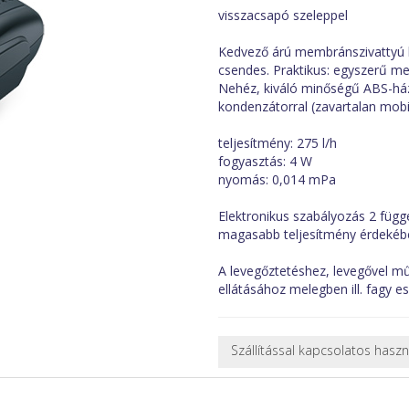
visszacsapó szeleppel
Kedvező árú membránszivattyú 
csendes. Praktikus: egyszerű m
Nehéz, kiváló minőségű ABS-ház
kondenzátorral (zavartalan mobil
teljesítmény: 275 l/h
fogyasztás: 4 W
nyomás: 0,014 mPa
Elektronikus szabályozás 2 füg
magasabb teljesítmény érdekéb
A levegőztetéshez, levegővel m
ellátásához melegben ill. fagy e
Szállítással kapcsolatos hasz
NEHÉZ, NAGY VAGY TÖRÉKENY
A futárral csak egy bizonyos mé