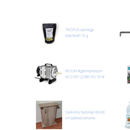
TRÓPUS csemege
Eperlevél 10 g
RESUN légkompresszor
ACO-001 (2280 l/h) 18 W
Szekrény bútorlap 60x30
cm (ajtóval) sonoma