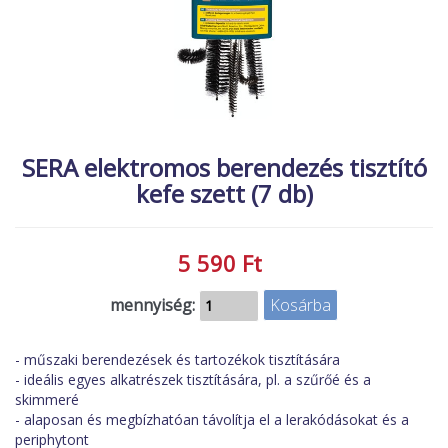
MACSKA
új élőlények
ÉLŐ ÉDESVÍZI
akciók
ÉLŐ TENGERI
referenciák
KISÁLLATOK
NÖVÉNYEK
SERA elektromos berendezés tisztító
kefe szett (7 db)
EGYÉB
EXTRA AKCIÓK
5 590 Ft
mennyiség:
- műszaki berendezések és tartozékok tisztítására
- ideális egyes alkatrészek tisztítására, pl. a szűrőé és a
skimmeré
- alaposan és megbízhatóan távolítja el a lerakódásokat és a
periphytont