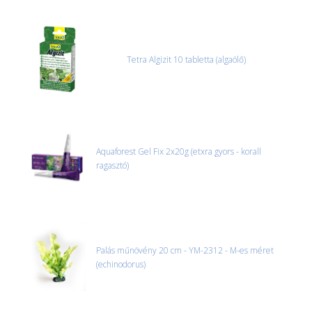
Tetra Algizit 10 tabletta (algaölő)
Aquaforest Gel Fix 2x20g (etxra gyors - korall
ragasztó)
Palás műnövény 20 cm - YM-2312 - M-es méret
(echinodorus)