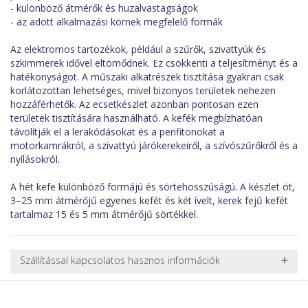
- különböző átmérők és huzalvastagságok
- az adott alkalmazási körnek megfelelő formák
Az elektromos tartozékok, például a szűrők, szivattyúk és
szkimmerek idővel eltömődnek. Ez csökkenti a teljesítményt és a
hatékonyságot. A műszaki alkatrészek tisztítása gyakran csak
korlátozottan lehetséges, mivel bizonyos területek nehezen
hozzáférhetők. Az ecsetkészlet azonban pontosan ezen
területek tisztítására használható. A kefék megbízhatóan
távolítják el a lerakódásokat és a perifitonokat a
motorkamrákról, a szivattyú járókerekeiről, a szívószűrőkről és a
nyílásokról.
A hét kefe különböző formájú és sörtehosszúságú. A készlet öt,
3–25 mm átmérőjű egyenes kefét és két ívelt, kerek fejű kefét
tartalmaz 15 és 5 mm átmérőjű sörtékkel.
Szállítással kapcsolatos hasznos információk
NEHÉZ, NAGY VAGY TÖRÉKENY TERMÉKEK SZÁLLÍTÁSA
A futárral csak egy bizonyos méret alatti csomagok szállítására