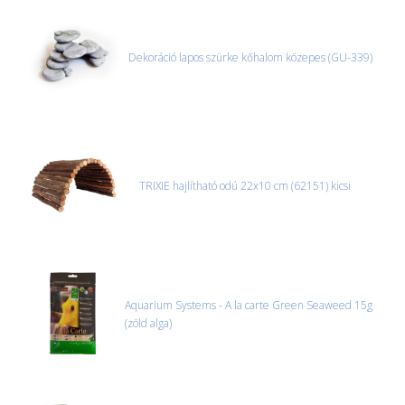
Dekoráció lapos szürke kőhalom közepes (GU-339)
TRIXIE hajlítható odú 22x10 cm (62151) kicsi
Aquarium Systems - A la carte Green Seaweed 15g
(zöld alga)