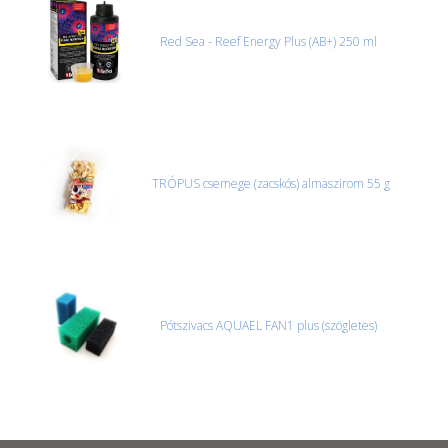
Red Sea - Reef Energy Plus (AB+) 250 ml
TRÓPUS csemege (zacskós) almaszirom 55 g
Pótszivacs AQUAEL FAN1 plus (szögletes)