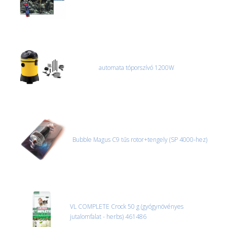
automata tóporszívó 1200W
Bubble Magus C9 tűs rotor+tengely (SP 4000-hez)
VL COMPLETE Crock 50 g (gyógynövényes
jutalomfalat - herbs) 461486