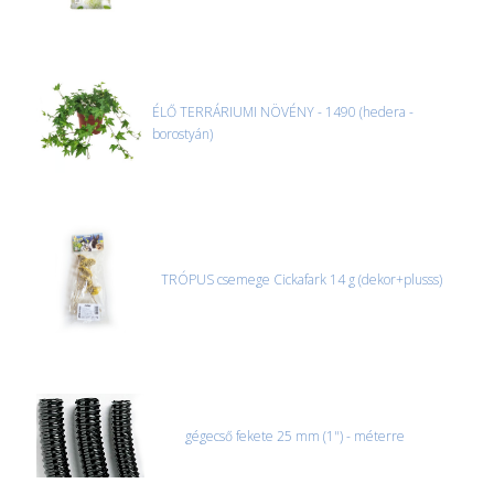
ÉLŐ TERRÁRIUMI NÖVÉNY - 1490 (hedera -
borostyán)
TRÓPUS csemege Cickafark 14 g (dekor+plusss)
gégecső fekete 25 mm (1") - méterre