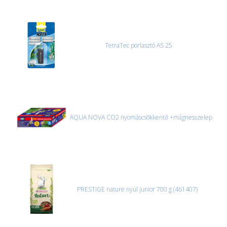
TetraTec porlasztó AS 25
AQUA NOVA CO2 nyomáscsökkentő +mágnesszelep
PRESTIGE nature nyúl junior 700 g (461407)