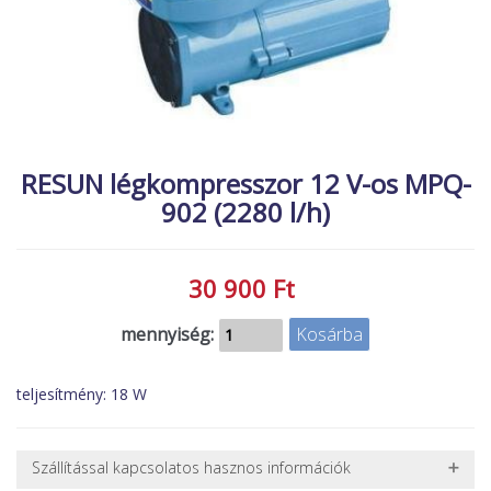
MACSKA
új élőlények
ÉLŐ ÉDESVÍZI
akciók
ÉLŐ TENGERI
referenciák
KISÁLLATOK
NÖVÉNYEK
RESUN légkompresszor 12 V-os MPQ-
902 (2280 l/h)
EGYÉB
EXTRA AKCIÓK
30 900 Ft
mennyiség:
teljesítmény: 18 W
Szállítással kapcsolatos hasznos információk