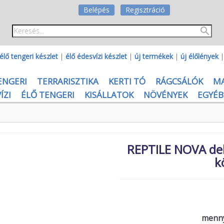
Belépés
Regisztráció
élő tengeri készlet
|
élő édesvízi készlet
|
új termékek
|
új élőlények
ENGERI
TERRARISZTIKA
KERTI TÓ
RÁGCSÁLÓK
M
ÍZI
ÉLŐ TENGERI
KISÁLLATOK
NÖVÉNYEK
EGYÉB
REPTILE NOVA dek
k
menny