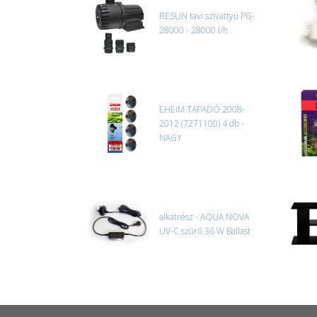
RESUN tavi szivattyú PG-
28000 - 28000 l/h
EHEIM TAPADÓ 2008-
2012 (7271100) 4 db -
NAGY
alkatrész - AQUA NOVA
UV-C szűrő 36 W Ballast