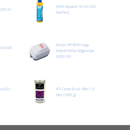
SERA Aquatan 50 ml (200
 250 ml
literhez)
Atman HP-8000 nagy
4-X 500
teljesítményű légpumpa
(4200 l/h)
cs (GU-
ATI Carbo Ex air filter 1,5
liter (1000 g)