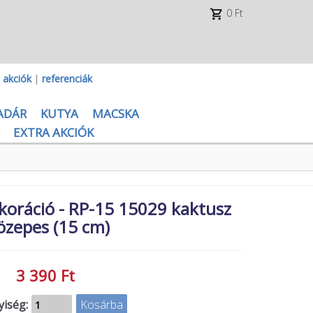
0 Ft
|
akciók
|
referenciák
ADÁR
KUTYA
MACSKA
EXTRA AKCIÓK
oráció - RP-15 15029 kaktusz
özepes (15 cm)
3 390 Ft
iség: