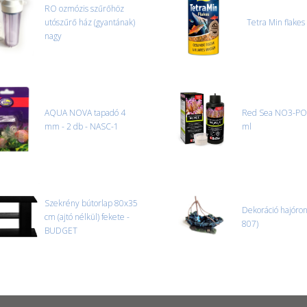
RO ozmózis szűrőhöz
utószűrő ház (gyantának)
Tetra Min flakes
nagy
AQUA NOVA tapadó 4
Red Sea NO3-PO
mm - 2 db - NASC-1
ml
Szekrény bútorlap 80x35
Dekoráció hajóron
cm (ajtó nélkül) fekete -
807)
BUDGET