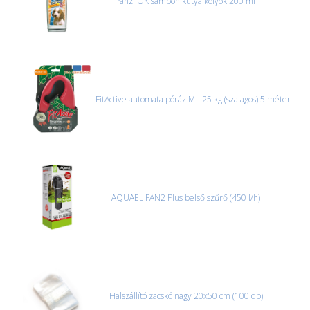
Panzi OK sampon kutya kölyök 200 ml
FitActive automata póráz M - 25 kg (szalagos) 5 méter
AQUAEL FAN2 Plus belső szűrő (450 l/h)
Halszállító zacskó nagy 20x50 cm (100 db)