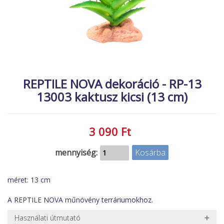
MACSKA
új élőlények
ÉLŐ ÉDESVÍZI
akciók
ÉLŐ TENGERI
referenciák
KISÁLLATOK
NÖVÉNYEK
REPTILE NOVA dekoráció - RP-13
13003 kaktusz kicsi (13 cm)
EGYÉB
EXTRA AKCIÓK
3 090 Ft
mennyiség:
méret: 13 cm
A REPTILE NOVA műnövény terráriumokhoz.
Használati útmutató