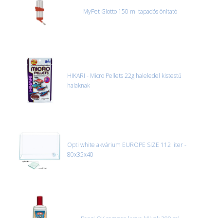
MyPet Giotto 150 ml tapadós önitató
HIKARI - Micro Pellets 22g haleledel kistestű
halaknak
Opti white akvárium EUROPE SIZE 112 liter -
80x35x40