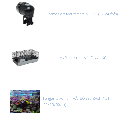
Atman etetőautomata AFT-01 (12-24 órás)
MyPet ketrec nyúl Cavia 140
Tengeri akvárium HÁTSÓ szűrővel - 151 l
(55x55x50cm)