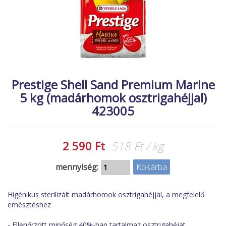
MACSKA
új élőlények
ÉLŐ ÉDESVÍZI
akciók
ÉLŐ TENGERI
referenciák
KISÁLLATOK
NÖVÉNYEK
Prestige Shell Sand Premium Marine
5 kg (madárhomok osztrigahéjjal)
EGYÉB
423005
EXTRA AKCIÓK
2 590 Ft
518 Ft / kg
mennyiség:
Higénikus sterilizált madárhomok osztrigahéjjal, a megfelelő
emésztéshez
- Ellenőrzött minőség 40%-ban tartalmaz osztrigahéjat