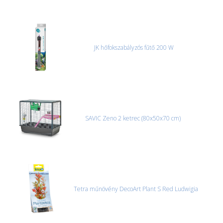
JK hőfokszabályzós fűtő 200 W
SAVIC Zeno 2 ketrec (80x50x70 cm)
Tetra műnövény DecoArt Plant S Red Ludwigia