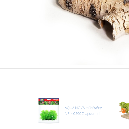
AQUA NOVA műnövény
NP-4 0590C lapos mini