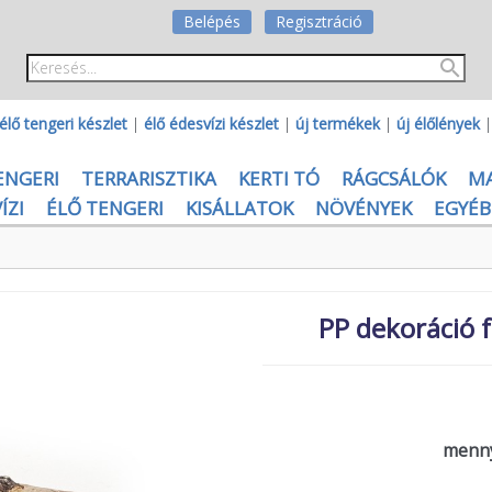
Belépés
Regisztráció
élő tengeri készlet
|
élő édesvízi készlet
|
új termékek
|
új élőlények
ENGERI
TERRARISZTIKA
KERTI TÓ
RÁGCSÁLÓK
M
ÍZI
ÉLŐ TENGERI
KISÁLLATOK
NÖVÉNYEK
EGYÉB
PP dekoráció f
menny