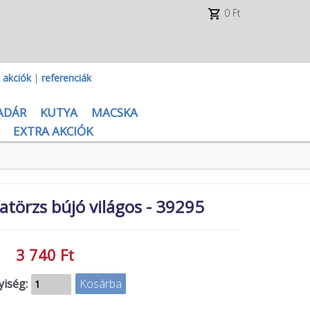
0 Ft
|
akciók
|
referenciák
ADÁR
KUTYA
MACSKA
EXTRA AKCIÓK
atörzs bújó világos - 39295
3 740 Ft
iség: