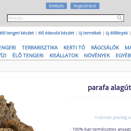
Belépés
Regisztráció
élő tengeri készlet
|
élő édesvízi készlet
|
új termékek
|
új élőlények
ENGERI
TERRARISZTIKA
KERTI TÓ
RÁGCSÁLÓK
M
ÍZI
ÉLŐ TENGERI
KISÁLLATOK
NÖVÉNYEK
EGYÉB
parafa alagút
A termék jelenleg n
- 100%-ban természetes anyago