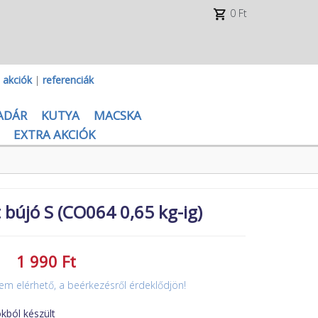
0 Ft
|
akciók
|
referenciák
ADÁR
KUTYA
MACSKA
EXTRA AKCIÓK
 bújó S (CO064 0,65 kg-ig)
1 990 Ft
em elérhető, a beérkezésről érdeklődjön!
kból készült