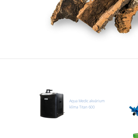
Aqua Medic akvárium
klíma Titan 600