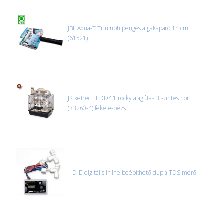
Nagyobb termékeink kiszállítását szállítmányozási partnerrel,
vagy saját teherautóval oldjuk meg. Minden rendelés egyedi,
úgyhogy előre egyeztetni kell mindenképpen.
JBL Aqua-T Triumph pengés algakaparó 14 cm
(61521)
CSOMAG ÁTVÉTELE
Amennyiben a csomag átvételekor sérülést, folyadékot vagy
bármi rendellenességet tapasztal, a kibontás és az átvétel előtt
jegyzőkönyvet kell felvenni a futárral. A sérült termékek cseréjét,
csak ebben az esetben tudjuk vállalni, ha a jegyzőkönyv elkészült,
és azonnal eljutott hozzánk az információ.
JK ketrec TEDDY 1 rocky alagútas 3 szintes höri
(33260-4) fekete-bézs
D-D digitális inline beépíthető dupla TDS mérő