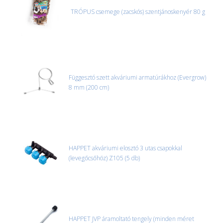
TRÓPUS csemege (zacskós) szentjánoskenyér 80 g
Függesztó szett akváriumi armatúrákhoz (Evergrow)
8 mm (200 cm)
HAPPET akváriumi elosztó 3 utas csapokkal
(levegőcsőhöz) Z105 (5 db)
HAPPET JVP áramoltató tengely (minden méret