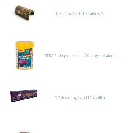
Dekoráció CZ 141 félfatörzs M
SERA Shrimps granules 100 ml (garnéláknak)
D-D korall ragasztó 113,4 g (lila)