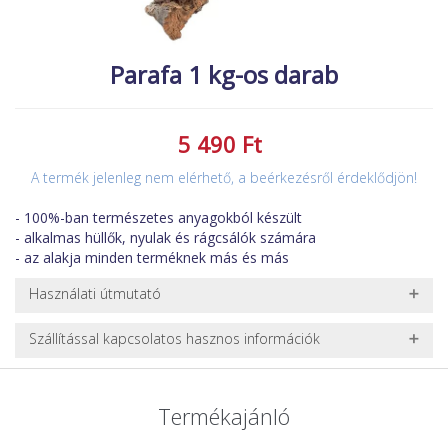
MACSKA
új élőlények
ÉLŐ ÉDESVÍZI
akciók
Parafa 1 kg-os darab
ÉLŐ TENGERI
referenciák
KISÁLLATOK
5 490 Ft
NÖVÉNYEK
A termék jelenleg nem elérhető, a beérkezésről érdeklődjön!
EGYÉB
- 100%-ban természetes anyagokból készült
EXTRA AKCIÓK
- alkalmas hüllők, nyulak és rágcsálók számára
- az alakja minden terméknek más és más
Használati útmutató
Használat előtt öblítsük át csapvízben.
Szállítással kapcsolatos hasznos információk
NEHÉZ, NAGY VAGY TÖRÉKENY TERMÉKEK SZÁLLÍTÁSA
A futárral csak egy bizonyos méret alatti csomagok szállítására
Termékajánló
van lehetőség, ezért nagy vagy nehéz termékeknél (pl. nagy
akváriumok, bútorok, stb.) egyedi szállítási ajánlatot adunk.