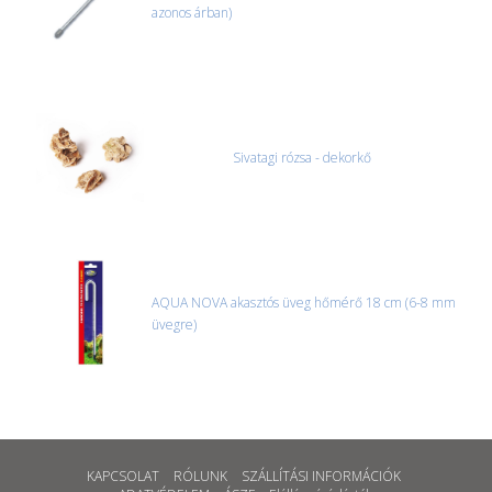
azonos árban)
Sivatagi rózsa - dekorkő
AQUA NOVA akasztós üveg hőmérő 18 cm (6-8 mm
üvegre)
KAPCSOLAT
RÓLUNK
SZÁLLÍTÁSI INFORMÁCIÓK