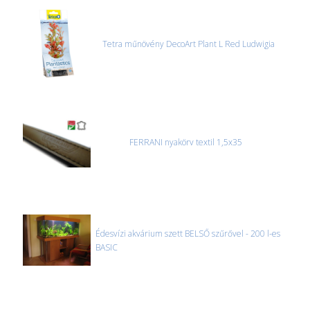
Tetra műnövény DecoArt Plant L Red Ludwigia
FERRANI nyakörv textil 1,5x35
Édesvízi akvárium szett BELSŐ szűrővel - 200 l-es
BASIC