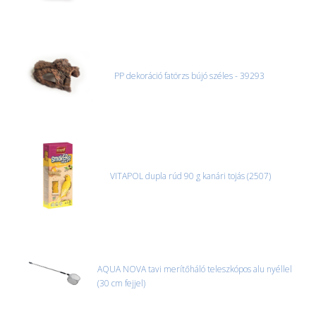
PP dekoráció fatörzs bújó széles - 39293
VITAPOL dupla rúd 90 g kanári tojás (2507)
AQUA NOVA tavi merítőháló teleszkópos alu nyéllel
(30 cm fejjel)