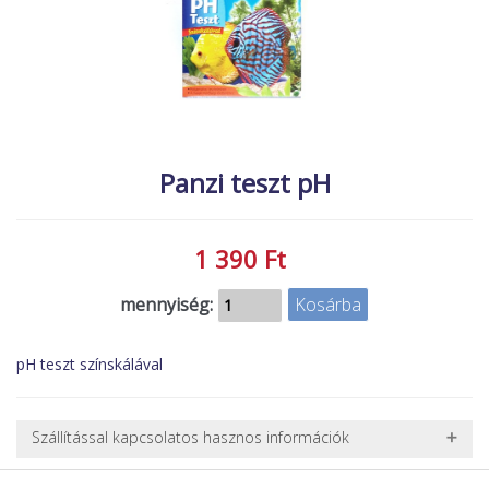
MACSKA
új élőlények
ÉLŐ ÉDESVÍZI
akciók
ÉLŐ TENGERI
referenciák
KISÁLLATOK
NÖVÉNYEK
Panzi teszt pH
EGYÉB
EXTRA AKCIÓK
1 390 Ft
mennyiség:
pH teszt színskálával
Szállítással kapcsolatos hasznos információk
NEHÉZ, NAGY VAGY TÖRÉKENY TERMÉKEK SZÁLLÍTÁSA