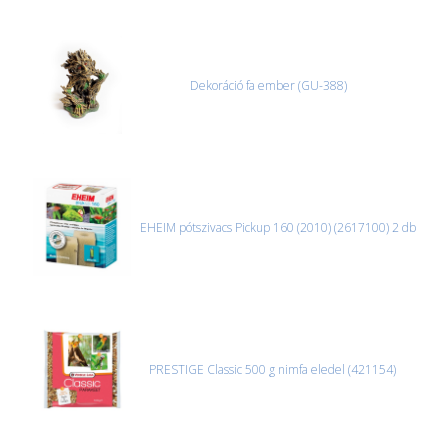
Dekoráció fa ember (GU-388)
EHEIM pótszivacs Pickup 160 (2010) (2617100) 2 db
PRESTIGE Classic 500 g nimfa eledel (421154)