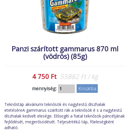
MACSKA
új élőlények
ÉLŐ ÉDESVÍZI
akciók
ÉLŐ TENGERI
referenciák
KISÁLLATOK
NÖVÉNYEK
Panzi szárított gammarus 870 ml
(vödrös) (85g)
EGYÉB
EXTRA AKCIÓK
4 750 Ft
55882 Ft / kg
mennyiség:
Teknőstáp akváriumi teknősök és nagytestű díszhalak
etetéséreA gammarus szárított rák a teknősök é s a nagytestű
díszhalak kedvelt elesége. Elősegíti a fiatal teknősök páncéljának
fejlődését, megerősödését. Teljesértékű táp, főeleségként
adható.