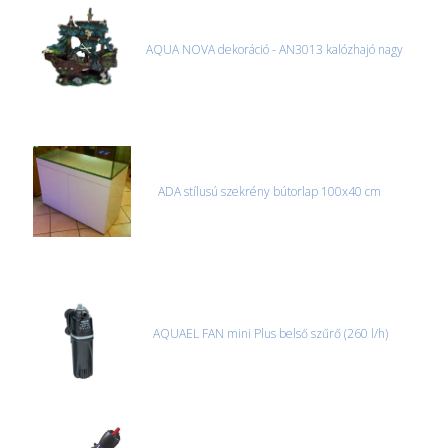
AQUA NOVA dekoráció - AN3013 kalózhajó nagy
ADA stílusú szekrény bútorlap 100x40 cm
AQUAEL FAN mini Plus belső szűrő (260 l/h)