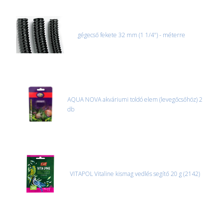
gégecső fekete 32 mm (1 1/4") - méterre
AQUA NOVA akváriumi toldó elem (levegőcsőhöz) 2
db
VITAPOL Vitaline kismag vedlés segítő 20 g (2142)