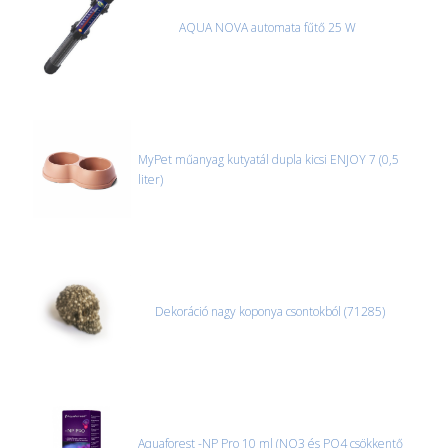
AQUA NOVA automata fűtő 25 W
MyPet műanyag kutyatál dupla kicsi ENJOY 7 (0,5
liter)
Dekoráció nagy koponya csontokból (71285)
Aquaforest -NP Pro 10 ml (NO3 és PO4 csökkentő