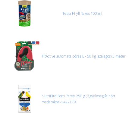
Tetra Phyll flakes 100 ml
FitActive automata póráz L - 50 kg (szalagos) 5 méter
NutriBird Forti Patee 250 g (lágyeleség felnőtt
madaraknak) 422179