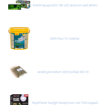
EHEIM AquaproLED 180 LED akvárium szett (fehér)
SERA Flora 10 l (vödrös)
zacskós granulátum zöld (nyúltáp) 600 ml
ReptiPlanet Daylight Neodymium izzó 75W (nappali)