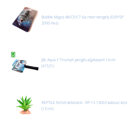
MACSKA
új termékek
ÉLŐ ÉDESVÍZI
Bubble Magus A8/C5/C7 tűs rotor+tengely (DSP/SP
új élőlények
2000-hez)
ÉLŐ TENGERI
akciók
KISÁLLATOK
referenciák
NÖVÉNYEK
EGYÉB
JBL Aqua-T Triumph pengés algakaparó 14 cm
(61521)
EXTRA AKCIÓK
REPTILE NOVA dekoráció - RP-13 13003 kaktusz kicsi
(13 cm)