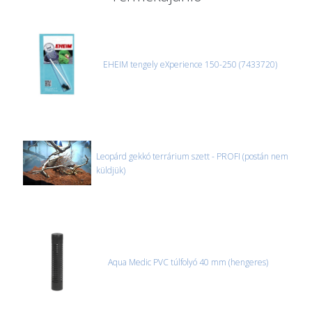
akváriumok, bútorok, stb.) egyedi szállítási ajánlatot adunk.
Nagyobb termékeink kiszállítását szállítmányozási partnerrel,
vagy saját teherautóval oldjuk meg. Minden rendelés egyedi,
úgyhogy előre egyeztetni kell mindenképpen.
EHEIM tengely eXperience 150-250 (7433720)
CSOMAG ÁTVÉTELE
Amennyiben a csomag átvételekor sérülést, folyadékot vagy
bármi rendellenességet tapasztal, a kibontás és az átvétel előtt
jegyzőkönyvet kell felvenni a futárral. A sérült termékek cseréjét,
csak ebben az esetben tudjuk vállalni, ha a jegyzőkönyv elkészült,
és azonnal eljutott hozzánk az információ.
Leopárd gekkó terrárium szett - PROFI (postán nem
küldjük)
Aqua Medic PVC túlfolyó 40 mm (hengeres)