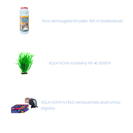
Panzi alomszagtalanító púder 400 ml (kisállatoknak)
AQUA NOVA műnövény NP-40 6008-R
AQUA NOVA N-FEED etetőautomata akváriumhoz
(digitális)