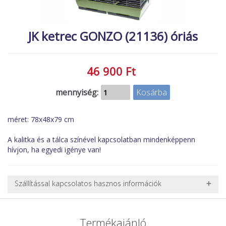
MACSKA
új élőlények
ÉLŐ ÉDESVÍZI
akciók
JK ketrec GONZO (21136) óriás
ÉLŐ TENGERI
referenciák
KISÁLLATOK
46 900 Ft
NÖVÉNYEK
mennyiség:
EGYÉB
EXTRA AKCIÓK
méret: 78x48x79 cm
A kalitka és a tálca színével kapcsolatban mindenképpenn
hívjon, ha egyedi igénye van!
Szállítással kapcsolatos hasznos információk
NEHÉZ, NAGY VAGY TÖRÉKENY TERMÉKEK SZÁLLÍTÁSA
A futárral csak egy bizonyos méret alatti csomagok szállítására
Termékajánló
van lehetőség, ezért nagy vagy nehéz termékeknél (pl. nagy