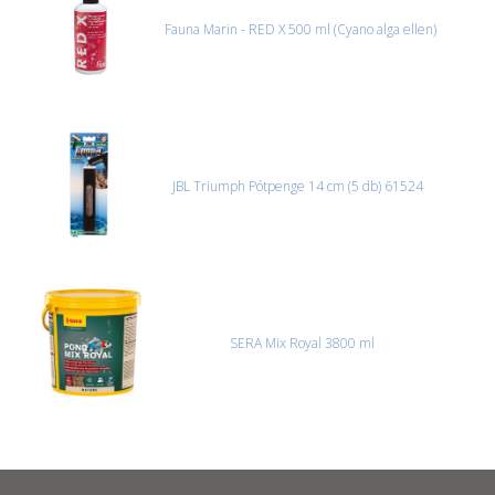
Fauna Marin - RED X 500 ml (Cyano alga ellen)
JBL Triumph Pótpenge 14 cm (5 db) 61524
SERA Mix Royal 3800 ml