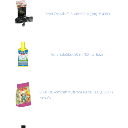
Repti Zoo talajfűtő kábel 80w (9m) RS4080
Tetra SafeStart 50 ml (60 literhez)
VITAPOL komplett hullámos eledel 500 g (0211)
zacskós