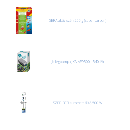
SERA aktív szén 250 g (super carbon)
JK légpumpa JKA-AP9500 - 540 l/h
SZER-BER automata fűtő 500 W