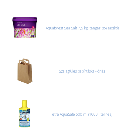
Aquaforest Sea Salt 7,5 kg (tengeri só) zacskós
Szalagfüles papírtáska - óriás
Tetra AquaSafe 500 ml (1000 literhez)