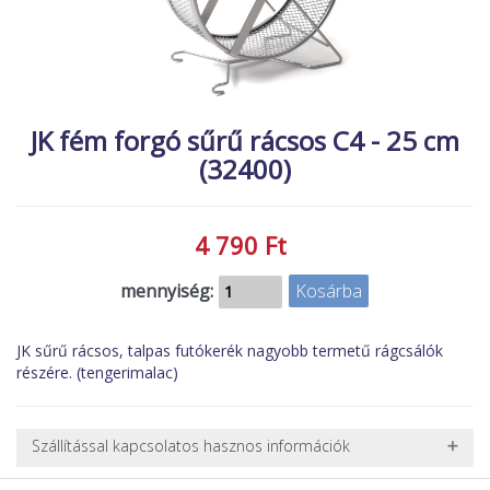
MACSKA
új élőlények
ÉLŐ ÉDESVÍZI
akciók
ÉLŐ TENGERI
referenciák
JK fém forgó sűrű rácsos C4 - 25 cm
KISÁLLATOK
(32400)
NÖVÉNYEK
EGYÉB
4 790 Ft
EXTRA AKCIÓK
mennyiség:
JK sűrű rácsos, talpas futókerék nagyobb termetű rágcsálók
részére. (tengerimalac)
Szállítással kapcsolatos hasznos információk
NEHÉZ, NAGY VAGY TÖRÉKENY TERMÉKEK SZÁLLÍTÁSA