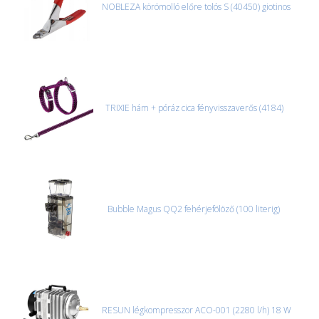
NOBLEZA körömolló előre tolós S (40450) giotinos
TRIXIE hám + póráz cica fényvisszaverős (4184)
Bubble Magus QQ2 fehérjefölöző (100 literig)
RESUN légkompresszor ACO-001 (2280 l/h) 18 W