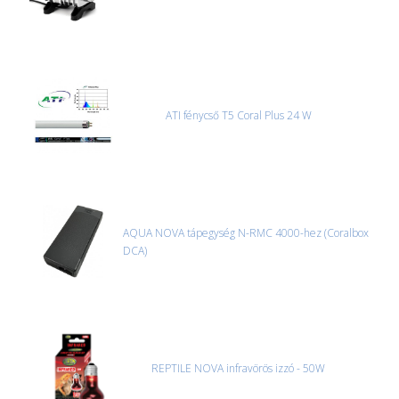
ATI fénycső T5 Coral Plus 24 W
AQUA NOVA tápegység N-RMC 4000-hez (Coralbox
DCA)
REPTILE NOVA infravörös izzó - 50W