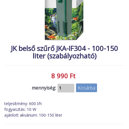
MACSKA
új élőlények
ÉLŐ ÉDESVÍZI
akciók
ÉLŐ TENGERI
referenciák
KISÁLLATOK
NÖVÉNYEK
JK belső szűrő JKA-IF304 - 100-150
liter (szabályozható)
EGYÉB
EXTRA AKCIÓK
8 990 Ft
mennyiség:
teljesítmény: 600 l/h
fogyasztás: 10 W
ajánlott akvárium: 100-150 liter