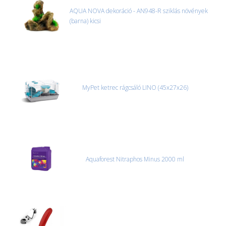
AQUA NOVA dekoráció - AN948-R sziklás növények
(barna) kicsi
MyPet ketrec rágcsáló LINO (45x27x26)
Aquaforest Nitraphos Minus 2000 ml