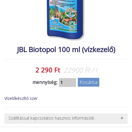
MACSKA
új élőlények
ÉLŐ ÉDESVÍZI
akciók
ÉLŐ TENGERI
referenciák
KISÁLLATOK
NÖVÉNYEK
JBL Biotopol 100 ml (vízkezelő)
EGYÉB
EXTRA AKCIÓK
2 290 Ft
22900 Ft / l
mennyiség:
Vízelőkészítő szer
Szállítással kapcsolatos hasznos információk
NEHÉZ, NAGY VAGY TÖRÉKENY TERMÉKEK SZÁLLÍTÁSA