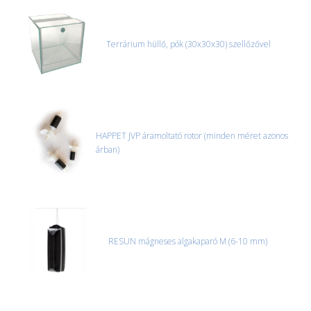
Terrárium hüllő, pók (30x30x30) szellőzővel
HAPPET JVP áramoltató rotor (minden méret azonos
árban)
RESUN mágneses algakaparó M (6-10 mm)