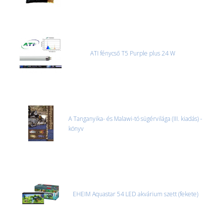
ATI fénycső T5 Purple plus 24 W
A Tanganyika- és Malawi-tó sügérvilága (III. kiadás) -
könyv
EHEIM Aquastar 54 LED akvárium szett (fekete)