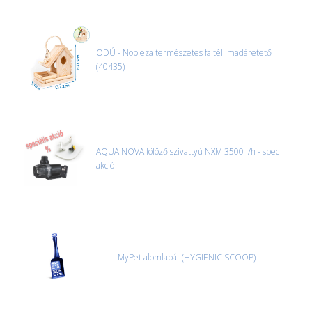
ODÚ - Nobleza természetes fa téli madáretető
(40435)
AQUA NOVA fölöző szivattyú NXM 3500 l/h - spec
akció
MyPet alomlapát (HYGIENIC SCOOP)