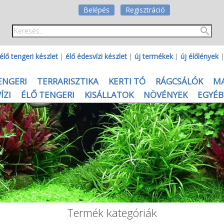
Belépés
Regisztráció
élő tengeri készlet
|
élő édesvízi készlet
|
új termékek
|
új élőlények
ENGERI
TERRARISZTIKA
KERTI TÓ
RÁGCSÁLÓK
M
ÍZI
ÉLŐ TENGERI
KISÁLLATOK
NÖVÉNYEK
EGYÉB
Termék kategóriák