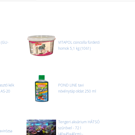
 (GU-
VITAPOL csincsilla fürdető
homok 5,1 kg (1061)
sztó kék
POND LINE tavi
) AS-20
növénytáp oldat 250 ml
Tengeri akvárium HÁTSÓ
szűrővel - 72 l
virózsa
(40x45x40cm) -