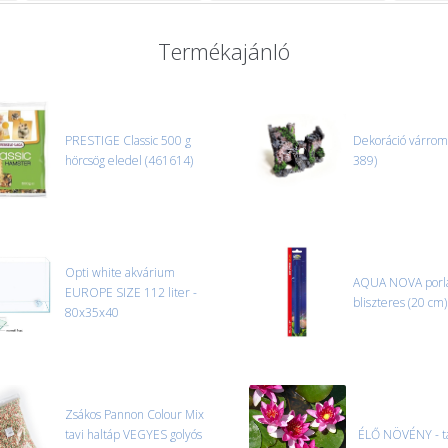
Termékajánló
PRESTIGE Classic 500 g
Dekoráció várrom
hörcsög eledel (461614)
389)
Opti white akvárium
AQUA NOVA porla
EUROPE SIZE 112 liter -
bliszteres (20 cm
80x35x40
Zsákos Pannon Colour Mix
tavi haltáp VEGYES golyós
ÉLŐ NÖVÉNY - ta