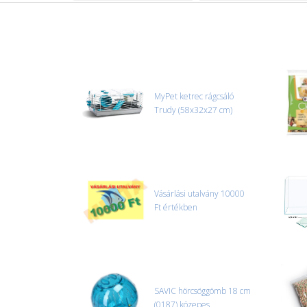
MyPet ketrec rágcsáló
Trudy (58x32x27 cm)
Vásárlási utalvány 10000
Ft értékben
SAVIC hörcsöggömb 18 cm
(0187) közepes