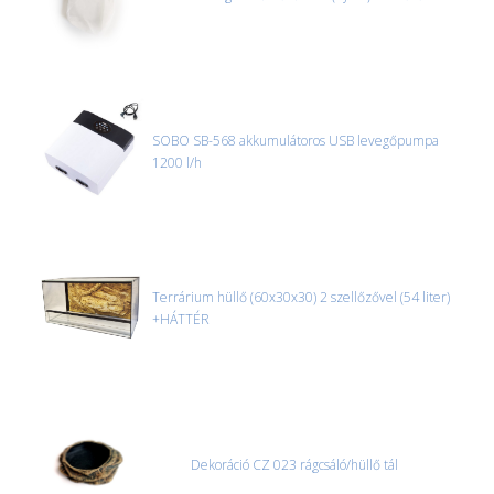
SOBO SB-568 akkumulátoros USB levegőpumpa
1200 l/h
Terrárium hüllő (60x30x30) 2 szellőzővel (54 liter)
+HÁTTÉR
Dekoráció CZ 023 rágcsáló/hüllő tál