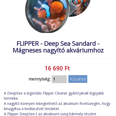
MACSKA
új élőlények
ÉLŐ ÉDESVÍZI
akciók
ÉLŐ TENGERI
referenciák
KISÁLLATOK
NÖVÉNYEK
FLIPPER - Deep Sea Sandard -
Mágneses nagyító akváriumhoz
EGYÉB
EXTRA AKCIÓK
16 690 Ft
mennyiség:
A DeepSee a legendás Flipper Cleaner gyártójának legújabb
terméke.
A nagyító könnyen lebegtethető az akvárium frontüvegén, hogy
kinagyítsa a kiválasztott területet.
A Flipper DeepSee-t az akváriumi üveg bármely részére