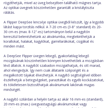
rögzíthetjük, mivel az üveg belsejében található mágnes tartja.
Az optikai üvegnek köszönhetően garantált a kristálytiszta
rálátás.
A Flipper DeepSee lencséje optikai üvegből készült, így a legjobb
látást kapja torzítás nélkül. A 7-20 cm-es (3-8" standard) és 20-
30 cm-es (max. 8-12"-es) tartományon belül a nagyítón
keresztül belenézhetünk az akváriumba, megtekinthetjük a
korallokat, halakat, kagylókat, garnélarákokat, csigákat és
minden mást.
A DeepSee Flipper üvegen lebegő, gyakorlatilag lebegő
mozgásának köszönhetően könnyen követhetőek a mozgásban
lévő állatok. A nagyítót szabadon mozgathatjuk, és ott marad,
ahol elengedjük. Így nem csak állataink szépségét és a
megalkotott tájakat élvezhetjük. A nagyító segítségével időben
észlelhetjük a betegségeket, parazitákat és egyéb kockázatokat,
és tökéletesen biztosíthatjuk akváriumunk lakóinak magas
minőségét.
A nagyító szilárdan a helyén tartja az akár 16 mm-es (standard),
20 mm-es (max.) üvegvastagságú akváriumokat vagy