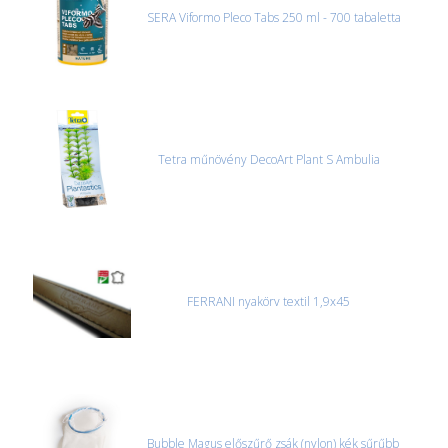
SERA Viformo Pleco Tabs 250 ml - 700 tabaletta
CSOMAG ÁTVÉTELE
Amennyiben a csomag átvételekor sérülést, folyadékot vagy
bármi rendellenességet tapasztal, a kibontás és az átvétel előtt
jegyzőkönyvet kell felvenni a futárral. A sérült termékek cseréjét,
csak ebben az esetben tudjuk vállalni, ha a jegyzőkönyv elkészült,
és azonnal eljutott hozzánk az információ.
Tetra műnövény DecoArt Plant S Ambulia
FERRANI nyakörv textil 1,9x45
Bubble Magus előszűrő zsák (nylon) kék sűrűbb