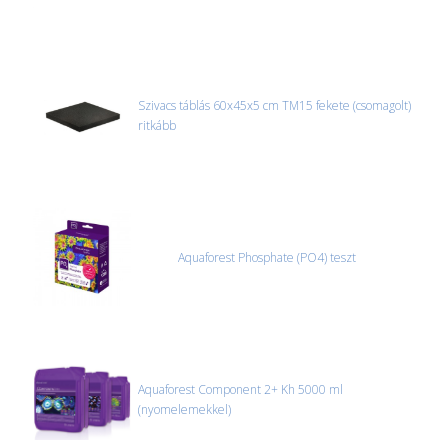
Szivacs táblás 60x45x5 cm TM15 fekete (csomagolt)
ritkább
Aquaforest Phosphate (PO4) teszt
Aquaforest Component 2+ Kh 5000 ml
(nyomelemekkel)