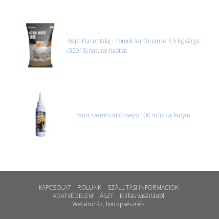
ReptiPlanet talaj - homok terráriumba 4,5 kg sárga
(35013) natural habitat
Panzi szemtisztító csepp 100 ml (cica, kutya)
KAPCSOLAT
RÓLUNK
SZÁLLÍTÁSI INFORMÁCIÓK
ADATVÉDELEM
ÁSZF
Elállás vásárlástól
Webáruház
,
honlapkészítés