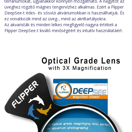
terráriumokat, ugyanakkor könnyen mozgatható. A nagyítót az
üveghez rögzítő mágnes tengervízhez alkalmas. Ezért a Flipper
DeepSee-t édes- és sósvízi akváriumokban is használhatjuk. És
ez vonatkozik mind az üveg-, mind az akriltartályokra.
Az akvaristák és minden lelkes megfigyelő nagyra értékeli a
Flipper DeepSee-t kiváló minőségéért és intuitív használatáért.