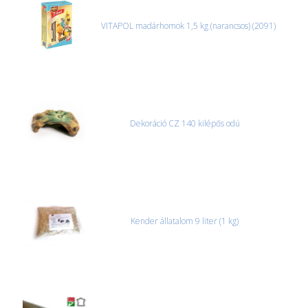
úgyhogy előre egyeztetni kell mindenképpen.
VITAPOL madárhomok 1,5 kg (narancsos) (2091)
CSOMAG ÁTVÉTELE
Amennyiben a csomag átvételekor sérülést, folyadékot vagy
bármi rendellenességet tapasztal, a kibontás és az átvétel előtt
jegyzőkönyvet kell felvenni a futárral. A sérült termékek cseréjét,
csak ebben az esetben tudjuk vállalni, ha a jegyzőkönyv elkészült,
és azonnal eljutott hozzánk az információ.
Dekoráció CZ 140 kilépős odú
Kender állatalom 9 liter (1 kg)