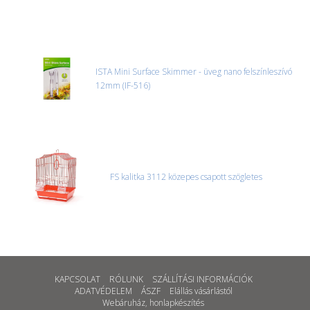
ISTA Mini Surface Skimmer - üveg nano felszínleszívó
12mm (IF-516)
FS kalitka 3112 közepes csapott szögletes
KAPCSOLAT
RÓLUNK
SZÁLLÍTÁSI INFORMÁCIÓK
ADATVÉDELEM
ÁSZF
Elállás vásárlástól
Webáruház
,
honlapkészítés