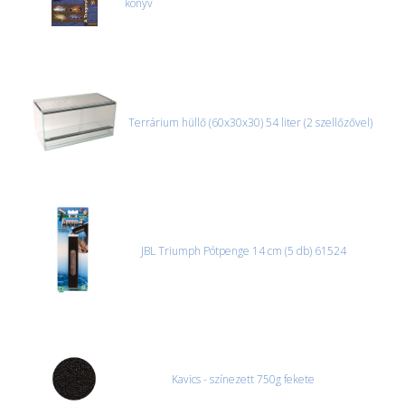
könyv
Terrárium hüllő (60x30x30) 54 liter (2 szellőzővel)
JBL Triumph Pótpenge 14 cm (5 db) 61524
Kavics - színezett 750g fekete