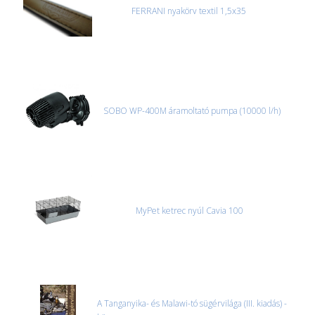
FERRANI nyakörv textil 1,5x35
SOBO WP-400M áramoltató pumpa (10000 l/h)
MyPet ketrec nyúl Cavia 100
A Tanganyika- és Malawi-tó sügérvilága (III. kiadás) -