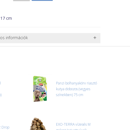
: 17 cm
nos információk
 TERMÉKEK SZÁLLÍTÁSA
ret alatti csomagok szállítására van lehetőség, ezért
l. nagy akváriumok, bútorok, stb.) egyedi szállítási
 szállítmányozási partnerrel, vagy saját teherautóval
edi, úgyhogy előre egyeztetni kell mindenképpen.
l
Panzi bolhanyakörv riasztó
kutya dobozos (vegyes
r sérülést, folyadékot vagy bármi rendellenességet
)
színekben) 75 cm
el előtt jegyzőkönyvet kell felvenni a futárral. A sérült
 esetben tudjuk vállalni, ha a jegyzőkönyv elkészült,
információ.
EXO-TERRA vízesés M
 Drop