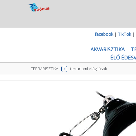
facebook
|
TikTok
|
AKVARISZTIKA
T
ÉLŐ ÉDESV
TERRARISZTIKA
terráriumi világítások