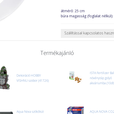
átmérő: 25 cm
búra magasság (foglalat nélkül)
Szállítással kapcsolatos hasz
NEHÉZ, NAGY VAGY TÖRÉKENY
A futárral csak egy bizonyos mé
Termékajánló
nagy vagy nehéz termékeknél (p
ajánlatot adunk.
Nagyobb termékeink kiszállítását
oldjuk meg. Minden rendelés egy
ISTA Fertilizer Bal
Dekoráció HOBBY
CSOMAG ÁTVÉTELE
növénytáp golyó
VISHNU szobor (41726)
Amennyiben a csomag átvételeko
akváriumba (10db
tapasztal, a kibontás és az átvét
termékek cseréjét, csak ebben az
és azonnal eljutott hozzánk az 
Aqua Nova szökőkút
AQUA NOVA CO2