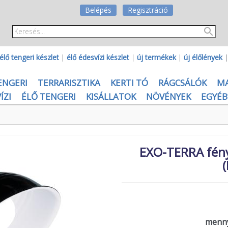
Belépés
Regisztráció
élő tengeri készlet
|
élő édesvízi készlet
|
új termékek
|
új élőlények
ENGERI
TERRARISZTIKA
KERTI TÓ
RÁGCSÁLÓK
M
ÍZI
ÉLŐ TENGERI
KISÁLLATOK
NÖVÉNYEK
EGYÉB
EXO-TERRA fény
menny