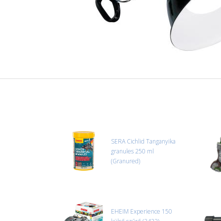
SERA Cichlid Tanganyika
granules 250 ml
(Granured)
EHEIM Experience 150