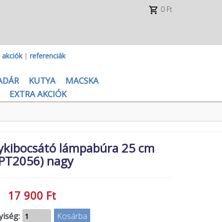
0 Ft
|
akciók
|
referenciák
ADÁR
KUTYA
MACSKA
EXTRA AKCIÓK
kibocsátó lámpabúra 25 cm
(PT2056) nagy
17 900 Ft
iség: