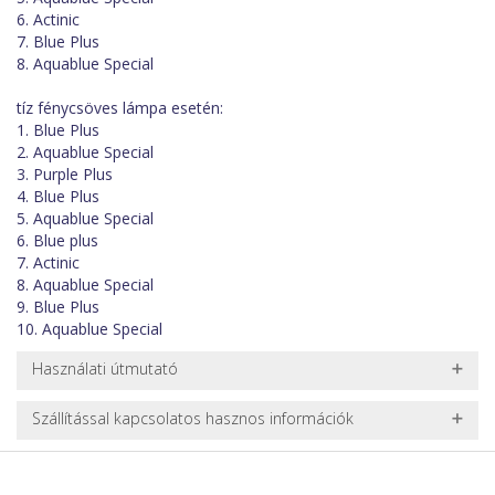
6. Actinic
7. Blue Plus
8. Aquablue Special
tíz fénycsöves lámpa esetén:
1. Blue Plus
2. Aquablue Special
3. Purple Plus
4. Blue Plus
5. Aquablue Special
6. Blue plus
7. Actinic
8. Aquablue Special
9. Blue Plus
10. Aquablue Special
Használati útmutató
A kompakt fénycsövek és a T5/T8as fénycsövek cseréje 1-2
Szállítással kapcsolatos hasznos információk
évente ajánlott, mivel a csövek idővel elveszítik fényerejüket, és
színspektrumuk is eltolódhat. A régi fénycsöveket gyűjtőhelyen
NEHÉZ, NAGY VAGY TÖRÉKENY TERMÉKEK SZÁLLÍTÁSA
kell leadni (akár nálunk is), kommunális hulladékba
A futárral csak egy bizonyos méret alatti csomagok szállítására