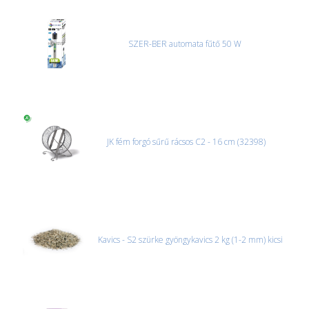
SZER-BER automata fűtő 50 W
JK fém forgó sűrű rácsos C2 - 16 cm (32398)
Kavics - S2 szürke gyöngykavics 2 kg (1-2 mm) kicsi