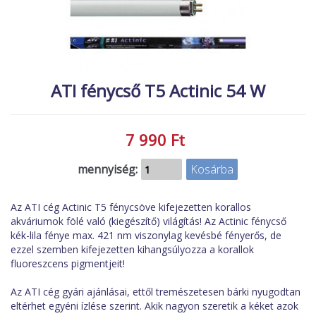
MACSKA
új élőlények
ÉLŐ ÉDESVÍZI
akciók
ÉLŐ TENGERI
referenciák
ATI fénycső T5 Actinic 54 W
KISÁLLATOK
NÖVÉNYEK
7 990 Ft
EGYÉB
EXTRA AKCIÓK
mennyiség:
Az ATI cég Actinic T5 fénycsöve kifejezetten korallos
akváriumok fölé való (kiegészítő) világítás! Az Actinic fénycső
kék-lila fénye max. 421 nm viszonylag kevésbé fényerős, de
ezzel szemben kifejezetten kihangsúlyozza a korallok
fluoreszcens pigmentjeit!
Az ATI cég gyári ajánlásai, ettől tremészetesen bárki nyugodtan
eltérhet egyéni ízlése szerint. Akik nagyon szeretik a kéket azok