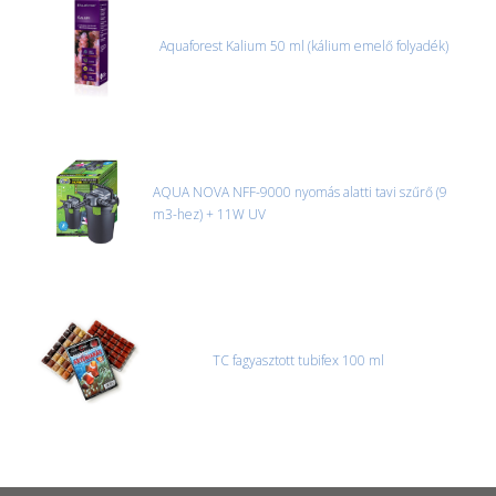
Aquaforest Kalium 50 ml (kálium emelő folyadék)
AQUA NOVA NFF-9000 nyomás alatti tavi szűrő (9
m3-hez) + 11W UV
TC fagyasztott tubifex 100 ml