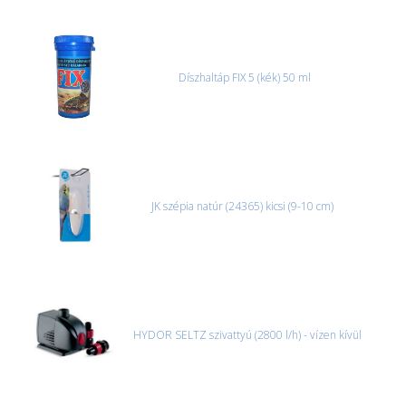
Díszhaltáp FIX 5 (kék) 50 ml
JK szépia natúr (24365) kicsi (9-10 cm)
HYDOR SELTZ szivattyú (2800 l/h) - vízen kívül