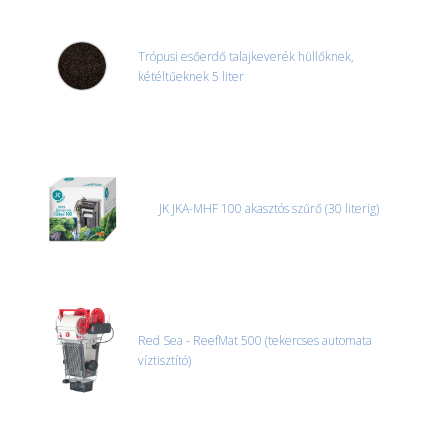
MACSKA
új élőlények
ÉLŐ ÉDESVÍZI
Trópusi esőerdő talajkeverék hüllőknek,
akciók
kétéltűeknek 5 liter
ÉLŐ TENGERI
referenciák
KISÁLLATOK
NÖVÉNYEK
EGYÉB
JK JKA-MHF 100 akasztós szűrő (30 literig)
EXTRA AKCIÓK
Red Sea - ReefMat 500 (tekercses automata
víztisztító)