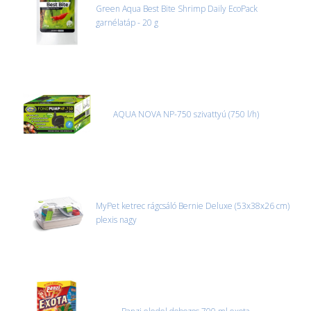
Green Aqua Best Bite Shrimp Daily EcoPack
garnélatáp - 20 g
AQUA NOVA NP-750 szivattyú (750 l/h)
MyPet ketrec rágcsáló Bernie Deluxe (53x38x26 cm)
plexis nagy