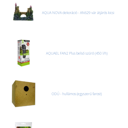
AQUA NOVA dekoráció - AN629 vár átjárós kicsi
AQUAEL FAN2 Plus belső szűrő (450 l/h)
ODÚ - hullámos (egyszerű farost)