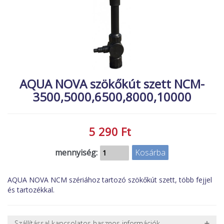
MACSKA
új élőlények
ÉLŐ ÉDESVÍZI
akciók
ÉLŐ TENGERI
referenciák
KISÁLLATOK
NÖVÉNYEK
AQUA NOVA szökőkút szett NCM-
3500,5000,6500,8000,10000
EGYÉB
EXTRA AKCIÓK
5 290 Ft
mennyiség:
AQUA NOVA NCM szériához tartozó szökőkút szett, több fejjel
és tartozékkal.
Szállítással kapcsolatos hasznos információk