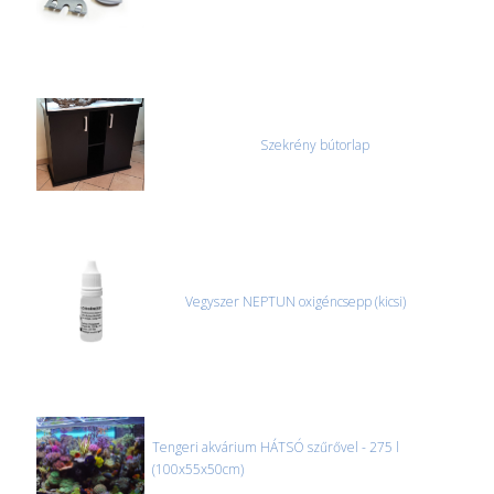
Szekrény bútorlap
Vegyszer NEPTUN oxigéncsepp (kicsi)
Tengeri akvárium HÁTSÓ szűrővel - 275 l
(100x55x50cm)