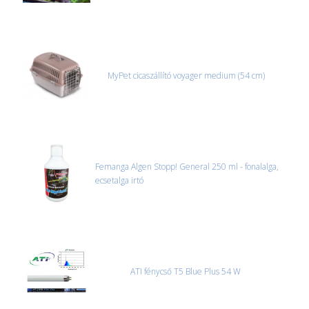
MyPet cicaszállító voyager medium (54 cm)
Femanga Algen Stopp! General 250 ml - fonalalga,
ecsetalga irtó
ATI fénycső T5 Blue Plus 54 W