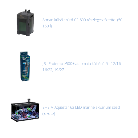
Atman külső szűrő CF-600 részleges töltettel (50-
150 l)
JBL Protemp e500+ automata külső fűtő - 12/16,
16/22, 19/27
EHEIM Aquastar 63 LED marine akvárium szett
(fekete)