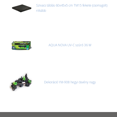
Szivacs táblás 60x45x5 cm TM15 fekete (csomagolt)
ritkább
AQUA NOVA UV-C szűrő 36 W
Dekoráció YM-908 hegyi ösvény nagy