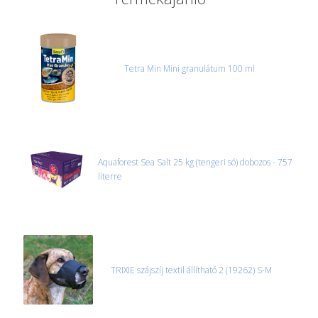
akváriumok, bútorok, stb.) egyedi szállítási ajánlatot adunk.
Nagyobb termékeink kiszállítását szállítmányozási partnerrel,
vagy saját teherautóval oldjuk meg. Minden rendelés egyedi,
úgyhogy előre egyeztetni kell mindenképpen.
Tetra Min Mini granulátum 100 ml
CSOMAG ÁTVÉTELE
Amennyiben a csomag átvételekor sérülést, folyadékot vagy
bármi rendellenességet tapasztal, a kibontás és az átvétel előtt
jegyzőkönyvet kell felvenni a futárral. A sérült termékek cseréjét,
csak ebben az esetben tudjuk vállalni, ha a jegyzőkönyv elkészült,
és azonnal eljutott hozzánk az információ.
Aquaforest Sea Salt 25 kg (tengeri só) dobozos - 757
literre
TRIXIE szájszíj textil állítható 2 (19262) S-M