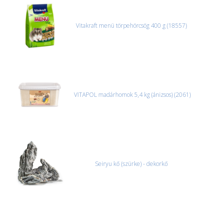
Vitakraft menü törpehörcsög 400 g (18557)
VITAPOL madárhomok 5,4 kg (ánizsos) (2061)
Seiryu kő (szürke) - dekorkő