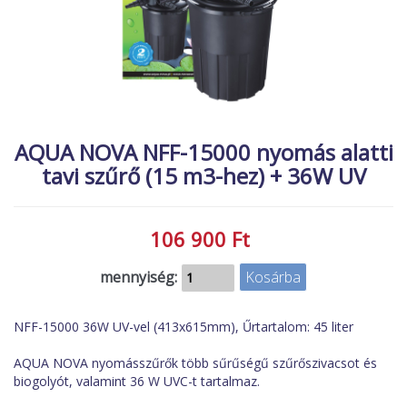
MACSKA
új élőlények
ÉLŐ ÉDESVÍZI
akciók
ÉLŐ TENGERI
referenciák
KISÁLLATOK
NÖVÉNYEK
AQUA NOVA NFF-15000 nyomás alatti
tavi szűrő (15 m3-hez) + 36W UV
EGYÉB
EXTRA AKCIÓK
106 900 Ft
mennyiség:
NFF-15000 36W UV-vel (413x615mm), Űrtartalom: 45 liter
AQUA NOVA nyomásszűrők több sűrűségű szűrőszivacsot és
biogolyót, valamint 36 W UVC-t tartalmaz.