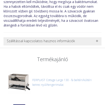
szennyezetten kell működnie, hogy megóvja a baktériumokat.
Ha a habok eltömődtek, távolítsa el és csak egy vödör nem
klórozott vízben (pl. tóvízben) mossa le. A szivacsok gyakran
összezsugorodnak. Az egység továbbra is működik, de
visszaállíthatja eredeti teljesítményét, ha a szivacsot óvatosan
átengedi a forrásban lévő víz gőzén.
Szállítással kapcsolatos hasznos információk
NEHÉZ, NAGY VAGY TÖRÉKENY TERMÉKEK SZÁLLÍTÁSA
A futárral csak egy bizonyos méret alatti csomagok szállítására
Termékajánló
van lehetőség, ezért nagy vagy nehéz termékeknél (pl. nagy
akváriumok, bútorok, stb.) egyedi szállítási ajánlatot adunk.
Nagyobb termékeink kiszállítását szállítmányozási partnerrel,
vagy saját teherautóval oldjuk meg. Minden rendelés egyedi,
úgyhogy előre egyeztetni kell mindenképpen.
FERPLAST Cottage Large 130 - fa beltéri/kültéri
ketrec nyúl/tengerimalac
CSOMAG ÁTVÉTELE
Amennyiben a csomag átvételekor sérülést, folyadékot vagy
bármi rendellenességet tapasztal, a kibontás és az átvétel előtt
jegyzőkönyvet kell felvenni a futárral. A sérült termékek cseréjét,