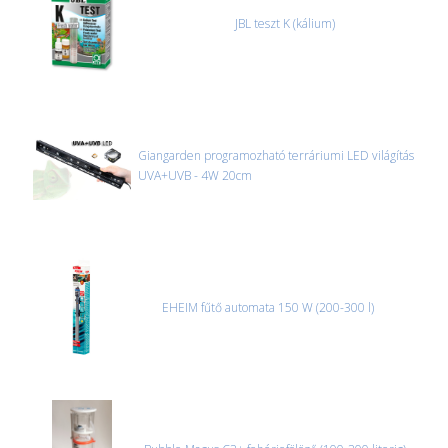
JBL teszt K (kálium)
Giangarden programozható terráriumi LED világítás
UVA+UVB - 4W 20cm
EHEIM fűtő automata 150 W (200-300 l)