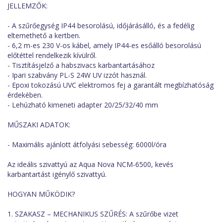
JELLEMZŐK:
- A szűrőegység IP44 besorolású, időjárásálló, és a fedélig
eltemethető a kertben.
- 6,2 m-es 230 V-os kábel, amely IP44-es esőálló besorolású
előtéttel rendelkezik kívülről.
- Tisztításjelző a habszivacs karbantartásához
- Ipari szabvány PL-S 24W UV izzót használ.
- Epoxi tokozású UVC elektromos fej a garantált megbízhatóság
érdekében.
- Lehúzható kimeneti adapter 20/25/32/40 mm
MŰSZAKI ADATOK:
- Maximális ajánlott átfolyási sebesség: 6000l/óra
Az ideális szivattyú az Aqua Nova NCM-6500, kevés
karbantartást igénylő szivattyú.
HOGYAN MŰKÖDIK?
1. SZAKASZ – MECHANIKUS SZŰRÉS: A szűrőbe vizet