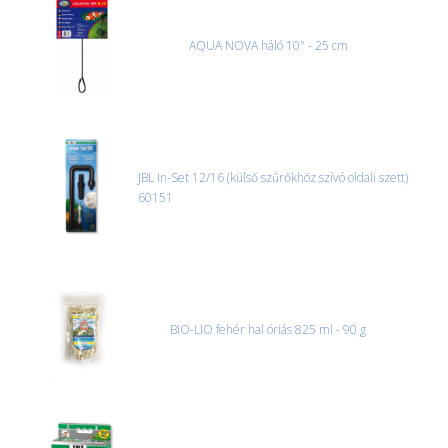
csak ebben az esetben tudjuk vállalni, ha a jegyzőkönyv elkészült,
és azonnal eljutott hozzánk az információ.
AQUA NOVA háló 10" - 25 cm
JBL In-Set 12/16 (külső szűrőkhöz szívó oldali szett)
60151
BIO-LIO fehér hal óriás 825 ml - 90 g