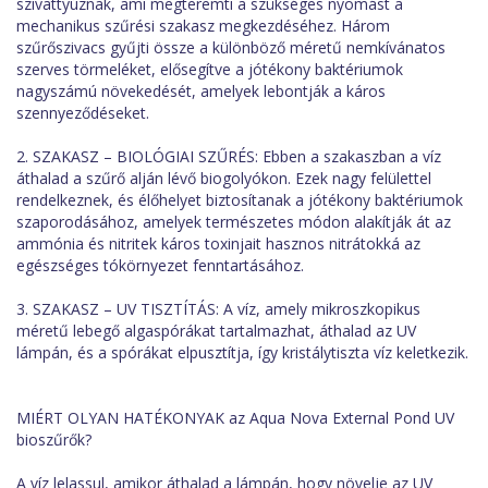
szivattyúznak, ami megteremti a szükséges nyomást a
mechanikus szűrési szakasz megkezdéséhez. Három
szűrőszivacs gyűjti össze a különböző méretű nemkívánatos
szerves törmeléket, elősegítve a jótékony baktériumok
nagyszámú növekedését, amelyek lebontják a káros
szennyeződéseket.
2. SZAKASZ – BIOLÓGIAI SZŰRÉS: Ebben a szakaszban a víz
áthalad a szűrő alján lévő biogolyókon. Ezek nagy felülettel
rendelkeznek, és élőhelyet biztosítanak a jótékony baktériumok
szaporodásához, amelyek természetes módon alakítják át az
ammónia és nitritek káros toxinjait hasznos nitrátokká az
egészséges tókörnyezet fenntartásához.
3. SZAKASZ – UV TISZTÍTÁS: A víz, amely mikroszkopikus
méretű lebegő algaspórákat tartalmazhat, áthalad az UV
lámpán, és a spórákat elpusztítja, így kristálytiszta víz keletkezik.
MIÉRT OLYAN HATÉKONYAK az Aqua Nova External Pond UV
bioszűrők?
A víz lelassul, amikor áthalad a lámpán, hogy növelje az UV