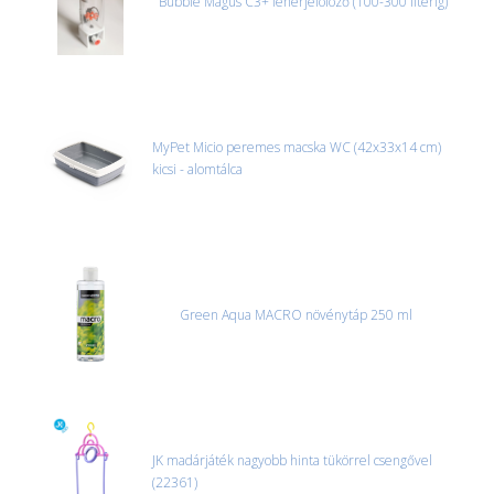
Bubble Magus C3+ fehérjefölöző (100-300 literig)
MyPet Micio peremes macska WC (42x33x14 cm)
kicsi - alomtálca
Green Aqua MACRO növénytáp 250 ml
JK madárjáték nagyobb hinta tükörrel csengővel
(22361)