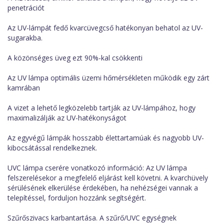
penetrációt
Az UV-lámpát fedő kvarcüvegcső hatékonyan behatol az UV-
sugarakba.
A közönséges üveg ezt 90%-kal csökkenti
Az UV lámpa optimális üzemi hőmérsékleten működik egy zárt
kamrában
A vizet a lehető legközelebb tartják az UV-lámpához, hogy
maximalizálják az UV-hatékonyságot
Az egyvégű lámpák hosszabb élettartamúak és nagyobb UV-
kibocsátással rendelkeznek.
UVC lámpa cserére vonatkozó információ: Az UV lámpa
felszerelésekor a megfelelő eljárást kell követni. A kvarchüvely
sérülésének elkerülése érdekében, ha nehézségei vannak a
telepítéssel, forduljon hozzánk segítségért.
Szűrőszivacs karbantartása. A szűrő/UVC egységnek