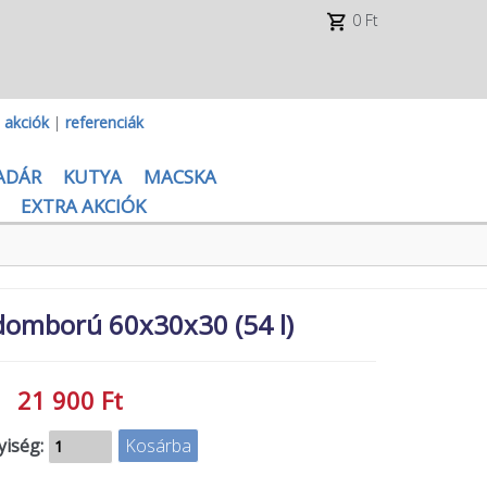
0 Ft
|
akciók
|
referenciák
ADÁR
KUTYA
MACSKA
EXTRA AKCIÓK
omború 60x30x30 (54 l)
21 900 Ft
iség: