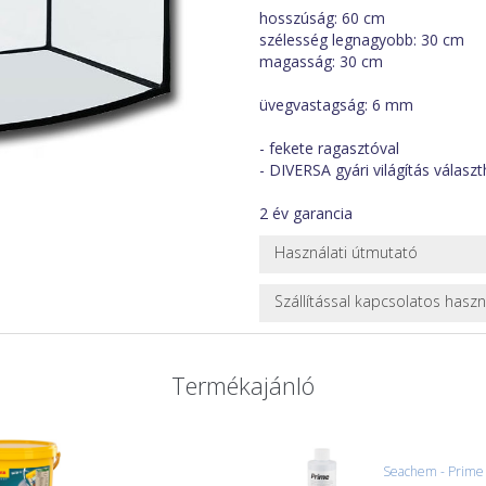
hosszúság: 60 cm
szélesség legnagyobb: 30 cm
magasság: 30 cm
üvegvastagság: 6 mm
- fekete ragasztóval
- DIVERSA gyári világítás választ
2 év garancia
Használati útmutató
Az akváriumot vásárlás, vagy kisz
Szállítással kapcsolatos hasz
esetleges sérüléseket azonnal jel
kapcsolt károkra sem. Az akvári
NEHÉZ, NAGY VAGY TÖRÉKENY
(polifoam), ez hivatott ez esetle
A futárral csak egy bizonyos mé
Termékajánló
tisztításához soha ne használjunk
nagy vagy nehéz termékeknél (p
ajánlatot adunk.
Nagyobb termékeink kiszállítását
oldjuk meg. Minden rendelés egy
Seachem - Prime 