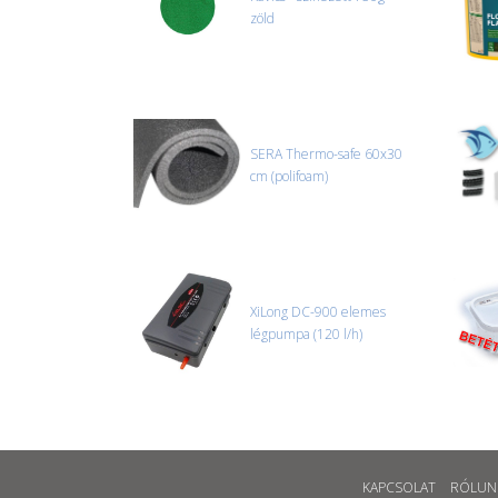
zöld
SERA Thermo-safe 60x30
cm (polifoam)
XiLong DC-900 elemes
légpumpa (120 l/h)
KAPCSOLAT
RÓLUN