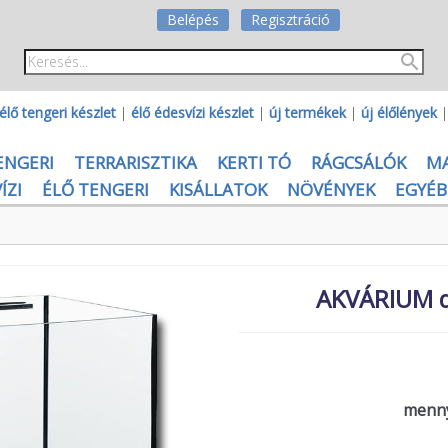
Belépés
Regisztráció
élő tengeri készlet
|
élő édesvízi készlet
|
új termékek
|
új élőlények
ENGERI
TERRARISZTIKA
KERTI TÓ
RÁGCSÁLÓK
M
ÍZI
ÉLŐ TENGERI
KISÁLLATOK
NÖVÉNYEK
EGYÉB
AKVÁRIUM d
menny