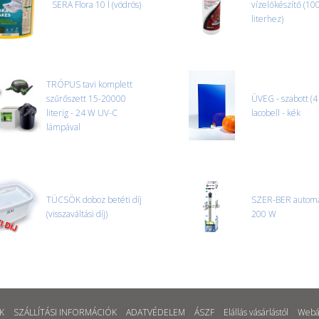
SERA Flora 10 l (vödrös)
CSOMAG ÁTVÉTELE
vízelőkészítő (10
Amennyiben a csomag átvételeko
literhez)
tapasztal, a kibontás és az átvét
termékek cseréjét, csak ebben az
és azonnal eljutott hozzánk az 
TRÓPUS tavi komplett
szűrőszett 15-20000
ÜVEG - szabott (
literig - 24 W UV-C
lacobell - kék
lámpával
TÜCSÖK doboz betéti díj
SZER-BER automa
(visszaváltási díj)
200 W
K
SZÁLLÍTÁSI INFORMÁCIÓK
ADATVÉDELEM
ÁSZF
Elállás vásárlástól
Webá