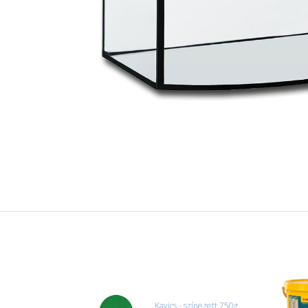
Kavics - színezett 750g