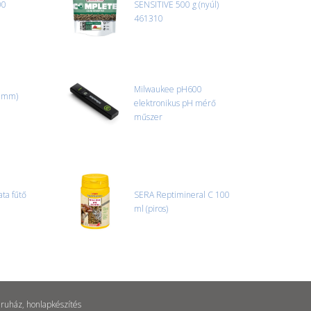
00
SENSITIVE 500 g (nyúl)
r sérülést, folyadékot vagy bármi rendellenességet
461310
el előtt jegyzőkönyvet kell felvenni a futárral. A sérült
 esetben tudjuk vállalni, ha a jegyzőkönyv elkészült,
információ.
Milwaukee pH600
4 mm)
elektronikus pH mérő
műszer
ta fűtő
SERA Reptimineral C 100
ml (piros)
ruház
,
honlapkészítés